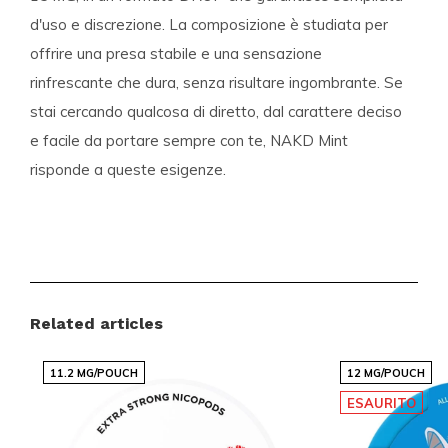
d'uso e discrezione. La composizione è studiata per
offrire una presa stabile e una sensazione
rinfrescante che dura, senza risultare ingombrante. Se
stai cercando qualcosa di diretto, dal carattere deciso
e facile da portare sempre con te, NAKD Mint
risponde a queste esigenze.
Assortimento e specializzazione
Snussie.com offre un assortimento ampio e curato di
nicotine pouches e snus, pensato per le preferenze
Related articles
dell'utente moderno. Troverai sia i marchi consolidati
sia le novità più richieste, presentate in modo chiaro
11.2 MG/POUCH
12 MG/POUCH
per aiutarti nella scelta. L'offerta viene aggiornata
ESAURITO
costantemente, in modo che i prodotti più popolari
siano sempre disponibili.