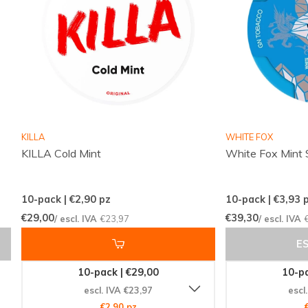
Vantaggi per i clienti
Consegne internazionali rapide e affidabili
Un assortimento conveniente con marchi
popolari
Nuovi gusti e varianti disponibili con regolarità
KILLA
WHITE FOX
Ordini semplici e veloci tramite un sito chiaro e
KILLA Cold Mint
White Fox Mint 
intuitivo
Un servizio clienti sempre disponibile
10-pack | €2,90
pz
10-pack | €3,93
p
€29,00
€39,30
/ escl. IVA
€23,97
/ escl. IVA
Snussie.com si impegna a mantenere scorte
E
aggiornate, comunicazioni trasparenti e alta
reperibilità, così sai sempre cosa aspettarti. Grazie a
10-pack | €29,00
10-pa
consegne regolari e a un'offerta selezionata
escl. IVA €23,97
escl
€2,90 pz