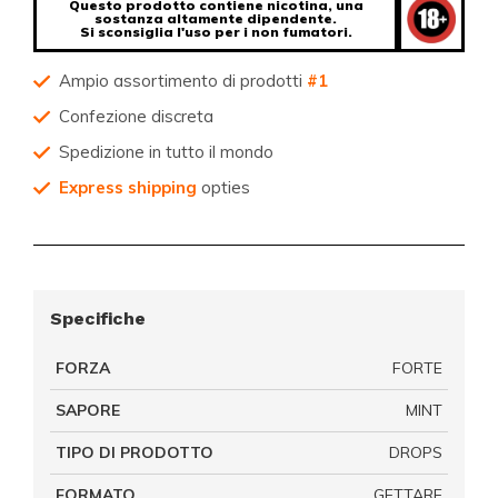
Questo prodotto contiene nicotina, una
sostanza altamente dipendente.
Si sconsiglia l'uso per i non fumatori.
Ampio assortimento di prodotti
#1
Confezione discreta
Spedizione in tutto il mondo
Express shipping
opties
Specifiche
FORZA
FORTE
SAPORE
MINT
TIPO DI PRODOTTO
DROPS
FORMATO
GETTARE