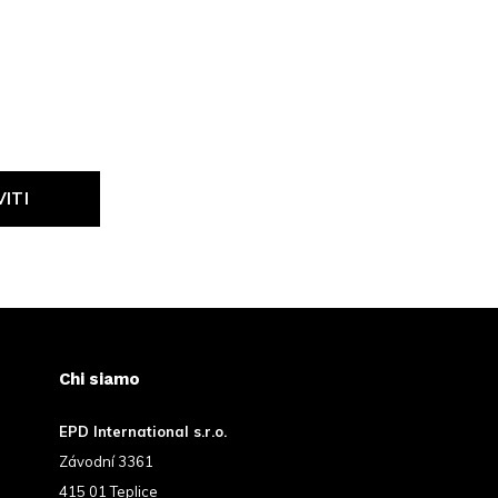
VITI
Chi siamo
EPD International s.r.o.
Závodní 3361
415 01 Teplice