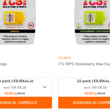
ITS RIPS
ango
ITS RIPS Strawberry Kiwi Fus
-pack | €9,90
10-pack | €9,90
€41,10
€41
escl. IVA €8,18
escl. IVA €8,18
€0,99 pz
€4,11
€0,99 pz
€4,11
IUNGI AL CARRELLO
AGGIUNGI AL CARR