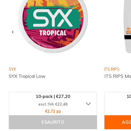
SYX
ITS RIPS
SYX Tropical Low
ITS RIPS M
10-pack | €27,20
10
escl. IVA €22,48
€2,72 pz
ESAURITO
AGG