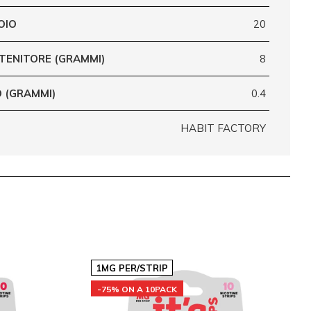
OIO
20
TENITORE (GRAMMI)
8
 (GRAMMI)
0.4
HABIT FACTORY
1MG PER/STRIP
-75% ON A 10PACK