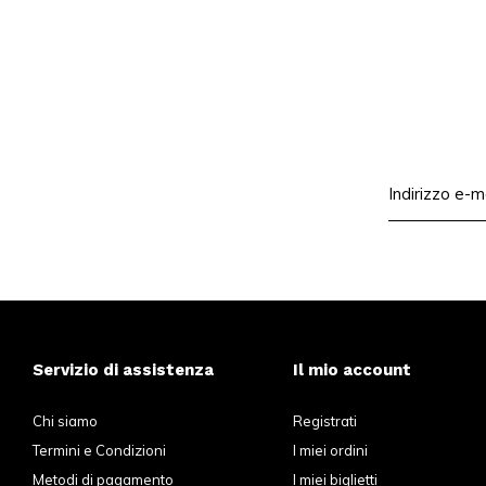
Servizio di assistenza
Il mio account
Chi siamo
Registrati
Termini e Condizioni
I miei ordini
Metodi di pagamento
I miei biglietti