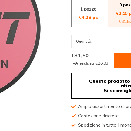
10 pez
1 pezzo
€3,15 
€4,36 pz
€31,5
€31,50
IVA esclusa
€26,03
Questo prodotto 
alt
Si sconsigl
Ampio assortimento di pr
Confezione discreta
Spedizione in tutto il mon