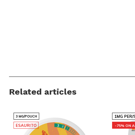
Related articles
1MG PER/
3 MG/POUCH
ESAURITO
-75% ON A