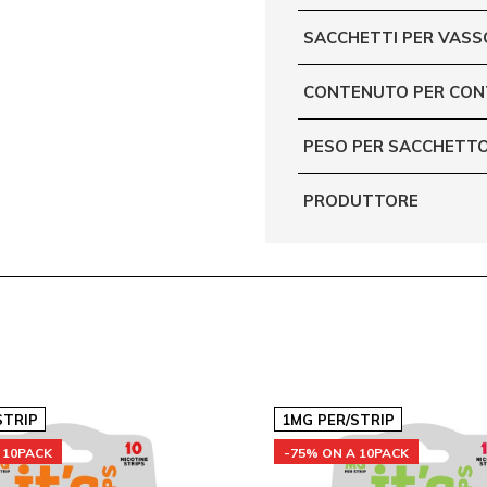
SACCHETTI PER VASS
CONTENUTO PER CON
PESO PER SACCHETTO
PRODUTTORE
STRIP
1MG PER/STRIP
 10PACK
-75% ON A 10PACK