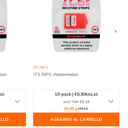
ITS RIPS
ion
ITS RIPS Watermelon
10-pack | €9,90
,10
€41,10
escl. IVA €8,18
€0,99 pz
€4,11
ELLO
AGGIUNGI AL CARRELLO