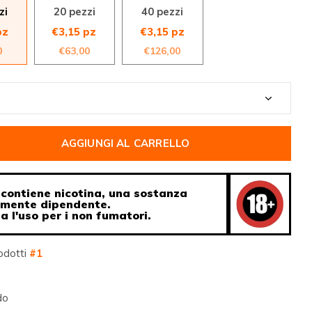
zi
20 pezzi
40 pezzi
pz
€3,15 pz
€3,15 pz
0
€63,00
€126,00
AGGIUNGI AL CARRELLO
contiene nicotina, una sostanza
amente dipendente.
ia l'uso per i non fumatori.
odotti
#1
do