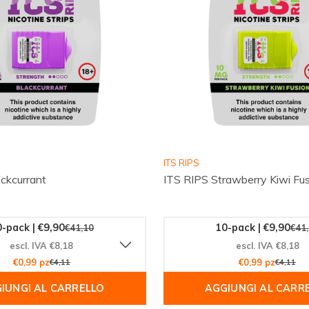
ITS RIPS
ckcurrant
ITS RIPS Strawberry Kiwi Fus
-pack | €9,90
10-pack | €9,90
€41,10
€41
escl. IVA €8,18
escl. IVA €8,18
€0,99 pz
€4,11
€0,99 pz
€4,11
IUNGI AL CARRELLO
AGGIUNGI AL CARR