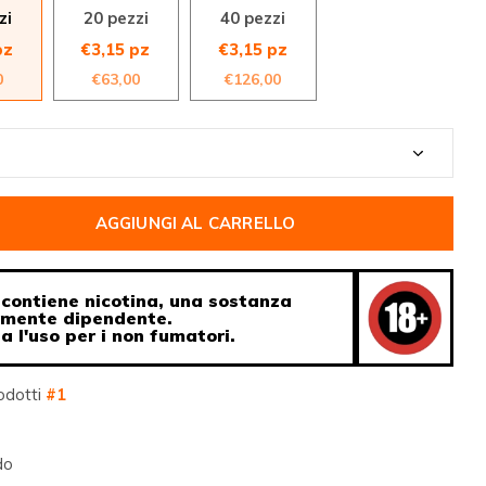
zi
20 pezzi
40 pezzi
pz
€3,15 pz
€3,15 pz
0
€63,00
€126,00
AGGIUNGI AL CARRELLO
contiene nicotina, una sostanza
amente dipendente.
ia l'uso per i non fumatori.
odotti
#1
do