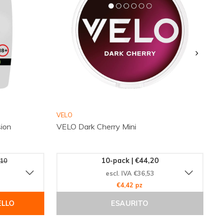
VELO
ion
VELO Dark Cherry Mini
10-pack | €44,20
,10
escl. IVA €36,53
€4,42 pz
ELLO
ESAURITO