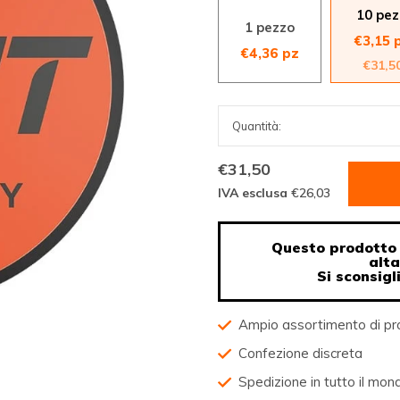
10 pez
1 pezzo
€3,15 
€4,36 pz
€31,5
€31,50
IVA esclusa
€26,03
Questo prodotto 
alt
Si sconsigl
Ampio assortimento di pr
Confezione discreta
Spedizione in tutto il mon