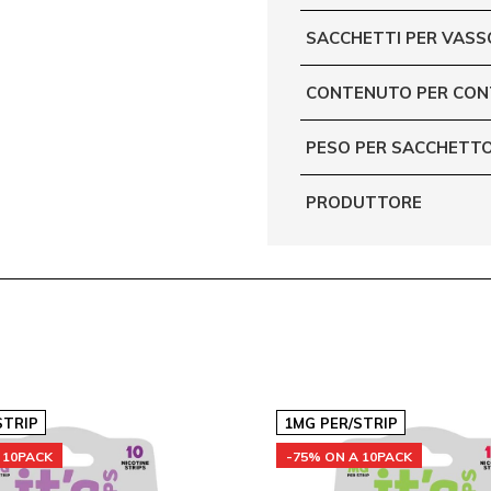
SACCHETTI PER VASS
CONTENUTO PER CON
PESO PER SACCHETTO
PRODUTTORE
STRIP
1MG PER/STRIP
 10PACK
-75% ON A 10PACK