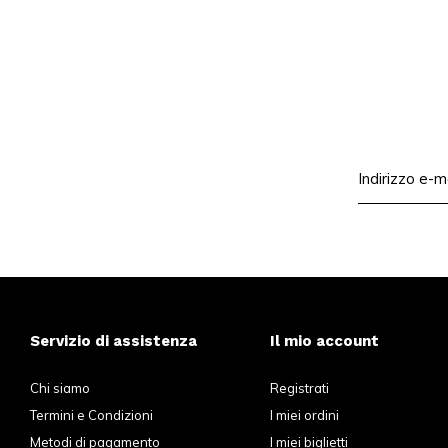
Servizio di assistenza
Il mio account
Chi siamo
Registrati
Termini e Condizioni
I miei ordini
Metodi di pagamento
I miei biglietti