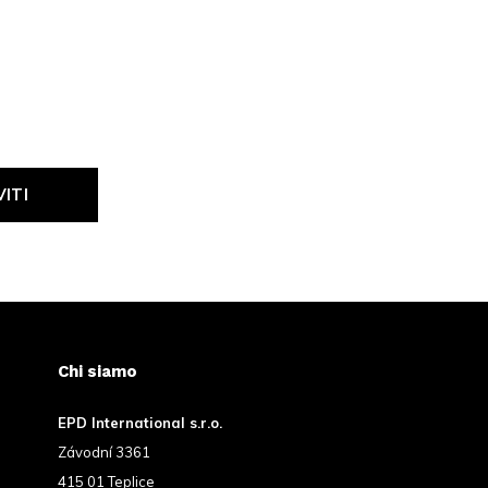
VITI
Chi siamo
EPD International s.r.o.
Závodní 3361
415 01 Teplice