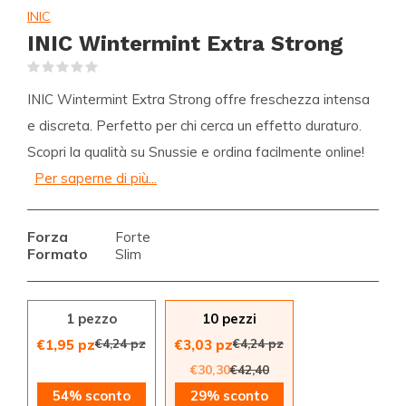
INIC
INIC Wintermint Extra Strong
(0)
INIC Wintermint Extra Strong offre freschezza intensa
e discreta. Perfetto per chi cerca un effetto duraturo.
Scopri la qualità su Snussie e ordina facilmente online!
Per saperne di più...
Forza
Forte
Formato
Slim
1 pezzo
10 pezzi
€4,24 pz
€4,24 pz
€1,95 pz
€3,03 pz
€30,30
€42,40
54% sconto
29% sconto