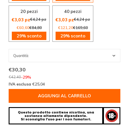
20 pezzi
40 pezzi
€4,24 pz
€4,24 pz
€3,03 pz
€3,03 pz
€60,60
€84,80
€121,20
€169,60
29% sconto
29% sconto
€30,30
€42,40
-29%
IVA esclusa
€25,04
AGGIUNGI AL CARRELLO
Questo prodotto contiene nicotina, una
sostanza altamente dipendente.
Si sconsiglia l'uso per i non fumatori.