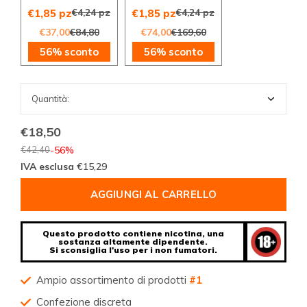
€4,24 pz
€4,24 pz
€1,85 pz
€1,85 pz
€37,00
€84,80
€74,00
€169,60
56% sconto
56% sconto
€18,50
€42,40
-56%
IVA esclusa
€15,29
AGGIUNGI AL CARRELLO
Questo prodotto contiene nicotina, una
sostanza altamente dipendente.
Si sconsiglia l'uso per i non fumatori.
Ampio assortimento di prodotti
#1
Confezione discreta