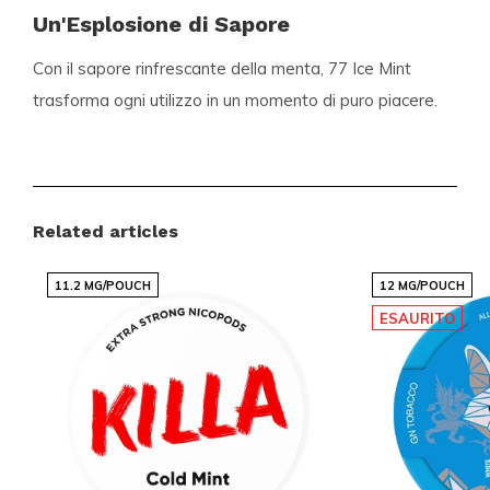
Un'Esplosione di Sapore
Con il sapore rinfrescante della menta, 77 Ice Mint
trasforma ogni utilizzo in un momento di puro piacere.
Il gusto persistente e la sensazione di freschezza
sono garantiti da una formula studiata per offrire
un'esperienza di gusto duratura e soddisfacente.
Related articles
Forza e Puro Piacere
11.2 MG/POUCH
12 MG/POUCH
I
nicotine pouches
di 77 Ice Mint sono classificati
ESAURITO
come
extra forti
, con
13 mg di nicotina per bustina
e
20 mg di nicotina per grammo
. Questo li rende adatti
per gli utenti esperti alla ricerca di un livello di nicotina
elevato. Il contenuto totale per contenitore è di
13
grammi
, offrendo una fornitura adeguata per