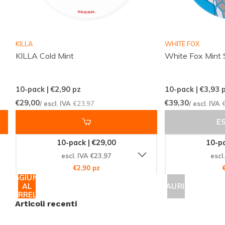
soddisfare le tue esigenze.
Qualità Garantita da Luna Corporate
KILLA
WHITE FOX
Prodotto da
Luna Corporate
, 77 Ice Mint è sinonimo
KILLA Cold Mint
White Fox Mint 
di qualità e affidabilità. La produzione segue
standard elevati per assicurare che ogni sacchetto di
10-pack | €2,90
pz
10-pack | €3,93
p
nicotina rispetti le aspettative degli utenti più
€29,00
€39,30
/ escl. IVA
€23,97
/ escl. IVA
esigenti. Scegliere 77 significa affidarsi a un marchio
E
che pone attenzione alla qualità dei suoi prodotti e
10-pack | €29,00
10-pa
alla soddisfazione del cliente.
escl. IVA €23,97
escl
€2,90 pz
Perché Scegliere 77 Ice Mint?
AGGIUNGI
AL
ESAURITO
Sapore di menta
fresco e duraturo per una
CARRELLO
Articoli recenti
piacevole esperienza di gusto.
Formato slim
per un comfort e discrezione