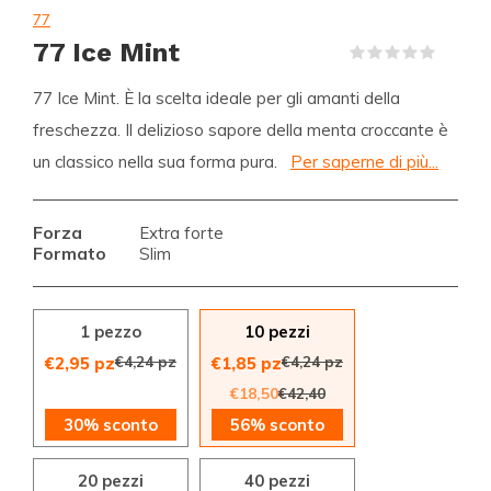
77
77 Ice Mint
(0)
77 Ice Mint. È la scelta ideale per gli amanti della
freschezza. Il delizioso sapore della menta croccante è
un classico nella sua forma pura.
Per saperne di più...
Forza
Extra forte
Formato
Slim
1 pezzo
10 pezzi
€4,24 pz
€4,24 pz
€2,95 pz
€1,85 pz
€18,50
€42,40
30% sconto
56% sconto
20 pezzi
40 pezzi