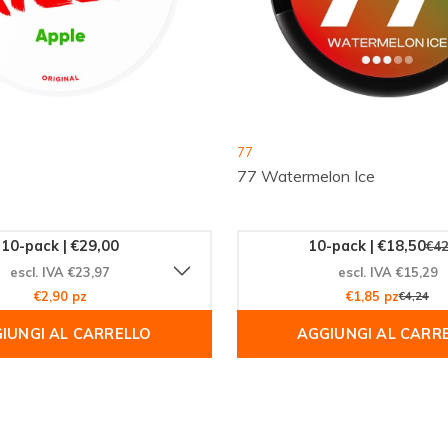
 scelto Snussie.com per le
 il 77 Grape Ice e lasciati
perché questo prodotto è uno
77
77 Watermelon Ice
10-pack | €29,00
10-pack | €18,50
€42
escl. IVA €23,97
escl. IVA €15,29
€2,90 pz
€1,85 pz
€4,24
IUNGI AL CARRELLO
AGGIUNGI AL CARR