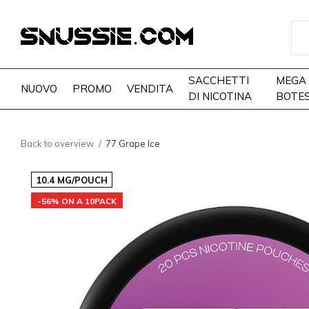
SACCHETTI
MEGA
NUOVO
PROMO
VENDITA
DI NICOTINA
BOTE
Back to overview
77 Grape Ice
10.4 MG/POUCH
-56% ON A 10PACK