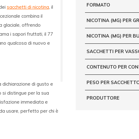
FORMATO
 dei
sacchetti di nicotina
, il
cezionale combina il
NICOTINA (MG) PER 
 glaciale, offrendo
a i sapori fruttati, il 77
NICOTINA (MG) PER B
cano qualcosa di nuovo e
SACCHETTI PER VASS
CONTENUTO PER CON
PESO PER SACCHETTO
a dichiarazione di gusto e
 si distingue per la sua
PRODUTTORE
disfazione immediata e
da usare, perfetto per chi è