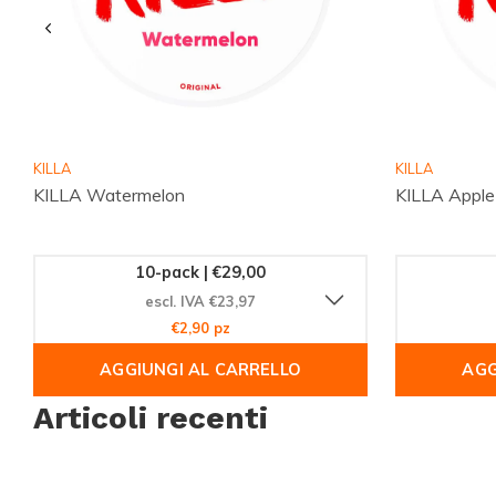
Unisciti alla comunità globale di clienti soddisfatti che hanno
loro esigenze di nicotina. Non perdere l'opportunità di provare
conquistare dal suo gusto irresistibile. Ordina ora e scopri 
dei preferiti tra gli intenditori di nicotina.
KILLA
KILLA
KILLA Watermelon
KILLA Apple
10-pack | €29,00
escl. IVA €23,97
€2,90 pz
AGGIUNGI AL CARRELLO
AGG
Articoli recenti