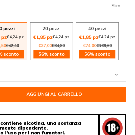
Slim
0 pezzi
20 pezzi
40 pezzi
€4,24 pz
€4,24 pz
€4,24 pz
 pz
€1,85 pz
€1,85 pz
,50
€42,40
€37,00
€84,80
€74,00
€169,60
% sconto
56% sconto
56% sconto
AGGIUNGI AL CARRELLO
contiene nicotina, una sostanza
amente dipendente.
ia l'uso per i non fumatori.