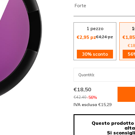
Forte
1 pezzo
1
€4,24 pz
€2,95 pz
€1,85
€18
30% sconto
56
€18,50
€42,40
-56%
IVA esclusa
€15,29
Questo prodotto 
alt
Si sconsigl