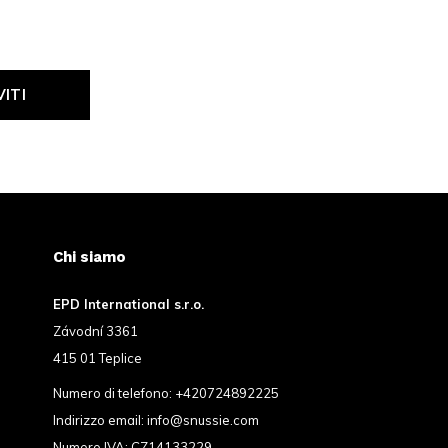
VITI
Chi siamo
EPD International s.r.o.
Závodní 3361
415 01 Teplice
Numero di telefono:
+420724892225
Indirizzo email:
info@snussie.com
Numero IVA: CZ14133229