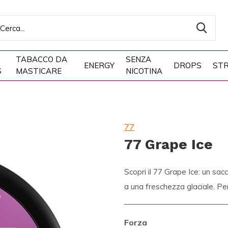
TABACCO DA
SENZA
ENERGY
DROPS
STR
S
MASTICARE
NICOTINA
77
77 Grape Ice
Scopri il 77 Grape Ice: un sacc
a una freschezza glaciale. Per
Forza