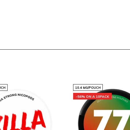
qualità e il 77 Grape Ice
'informazione dettagliata
UCH
10.4 MG/POUCH
un acquisto informato e
-56% ON A 10PACK
fficiente, il tuo ordine