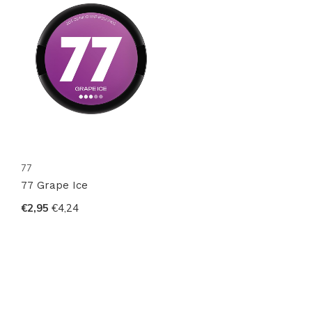
77
77 Grape Ice
€2,95
€4,24