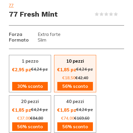
77
77 Fresh Mint
(0)
Forza
Extra forte
Formato
Slim
1 pezzo
10 pezzi
€4,24 pz
€4,24 pz
€2,95 pz
€1,85 pz
€18,50
€42,40
30% sconto
56% sconto
20 pezzi
40 pezzi
€4,24 pz
€4,24 pz
€1,85 pz
€1,85 pz
€37,00
€84,80
€74,00
€169,60
56% sconto
56% sconto