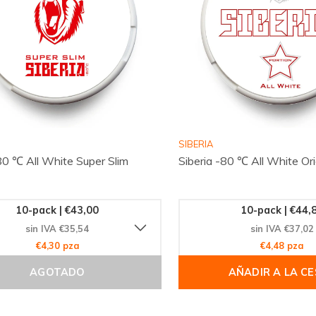
SIBERIA
80 ℃ All White Super Slim
Siberia -80 ℃ All White Ori
10-pack | €43,00
10-pack | €44,
sin IVA €35,54
sin IVA €37,02
€4,30 pza
€4,48 pza
AGOTADO
AÑADIR A LA C