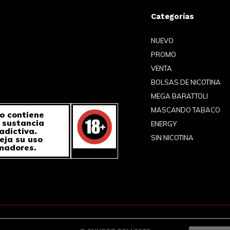
Categorías
NUEVO
PROMO
VENTA
BOLSAS DE NICOTINA
MEGA BARATTOLI
MASCANDO TABACO
o contiene
a sustancia
ENERGY
adictiva.
SIN NICOTINA
eja su uso
madores.