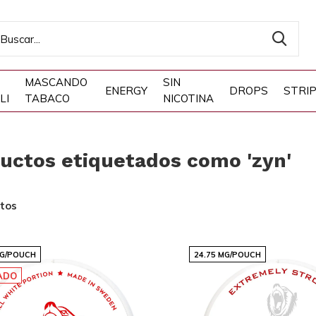
MASCANDO
SIN
ENERGY
DROPS
STRI
LI
TABACO
NICOTINA
uctos etiquetados como 'zyn'
tos
MG/POUCH
24.75 MG/POUCH
ADO