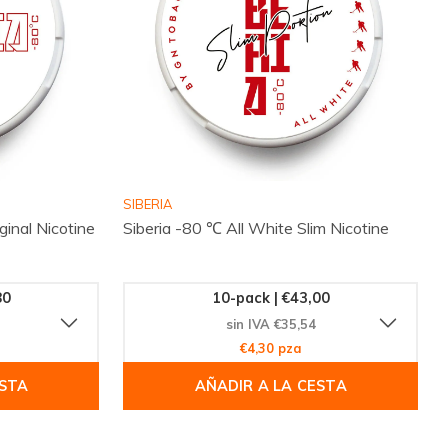
SIBERIA
ginal Nicotine
Siberia -80 ℃ All White Slim Nicotine
80
10-pack | €43,00
sin IVA €35,54
€4,30 pza
ESTA
AÑADIR A LA CESTA