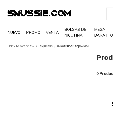
BOLSAS DE
MEGA
NUEVO
PROMO
VENTA
NICOTINA
BARATTO
Back to overview
Etiquetas
никотинови торбички
Prod
0 Produc