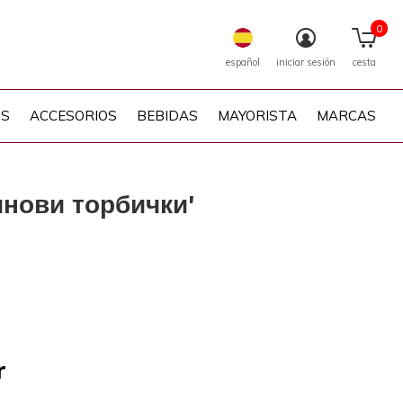
0
español
iniciar sesión
cesta
PS
ACCESORIOS
BEBIDAS
MAYORISTA
MARCAS
инови торбички'
r