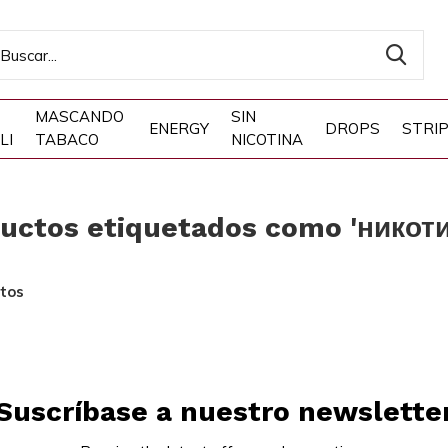
MASCANDO
SIN
ENERGY
DROPS
STRI
LI
TABACO
NICOTINA
uctos etiquetados como 'никот
tos
Suscríbase a nuestro newslette