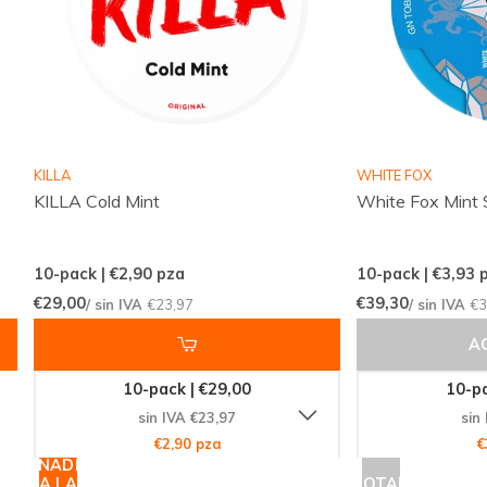
frescura de la
KURWA Collection Strong Mint
.
Conviértete en parte de la comunidad global que
confía en Snussie.com para sus necesidades de
productos de nicotina. Explora nuestra vasta
colección, descubre nuevos favoritos y experimenta
la conveniencia de comprar en línea con uno de los
KILLA
WHITE FOX
líderes mundiales. ¡Compra ahora y siente la
KILLA Cold Mint
White Fox Mint 
diferencia!
10-pack | €2,90
pza
10-pack | €3,93
p
€29,00
€39,30
/ sin IVA
€23,97
/ sin IVA
€3
A
10-pack | €29,00
10-pa
sin IVA €23,97
sin
€2,90 pza
€
AÑADIR
A LA
AGOTADO