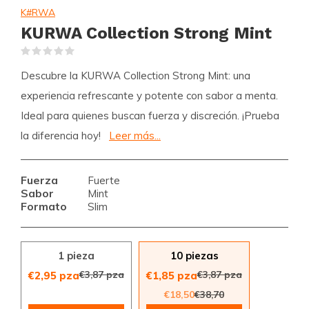
K#RWA
KURWA Collection Strong Mint
(0)
Descubre la KURWA Collection Strong Mint: una
experiencia refrescante y potente con sabor a menta.
Ideal para quienes buscan fuerza y discreción. ¡Prueba
la diferencia hoy!
Leer más...
Fuerza
Fuerte
Sabor
Mint
Formato
Slim
1 pieza
10 piezas
€3,87 pza
€3,87 pza
€2,95 pza
€1,85 pza
€18,50
€38,70