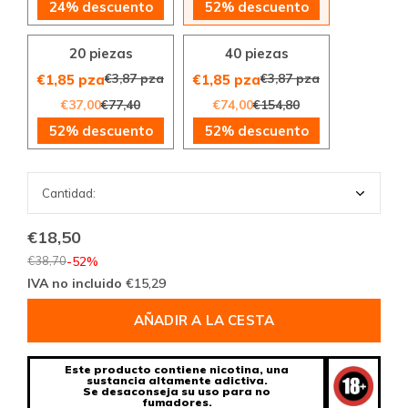
24% descuento
52% descuento
20 piezas
40 piezas
€3,87 pza
€3,87 pza
€1,85 pza
€1,85 pza
€37,00
€77,40
€74,00
€154,80
52% descuento
52% descuento
€18,50
€38,70
-52%
IVA no incluido
€15,29
AÑADIR A LA CESTA
Este producto contiene nicotina, una
sustancia altamente adictiva.
Se desaconseja su uso para no
fumadores.