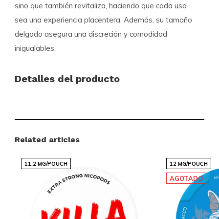
sino que también revitaliza, haciendo que cada uso
sea una experiencia placentera. Además, su tamaño
delgado asegura una discreción y comodidad
inigualables.
Detalles del producto
Marca:
K#RWA
Categoría:
Bolsas de Nicotina
Fuerza:
Fuerte 10-15 mg
Related articles
Sabor:
Menta
Tamaño:
Delgado
11.2 MG/POUCH
12 MG/POUCH
AGOTADO
Únete a la Experiencia KURWA
No esperes más para experimentar la potencia y