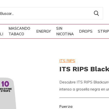
MASCANDO
SIN
ENERGY
DROPS
STRI
LI
TABACO
NICOTINA
ITS RIPS
ITS RIPS Black
Descubre ITS RIPS Blackcurran
intenso a grosella negra en un
Fuerza