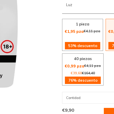
Luz
1 pieza
€4,11 pza
€1,95 pza
€0
53% descuento
40 piezas
€4,11 pza
€0,99 pza
€39,60
€164,40
76% descuento
€9,90