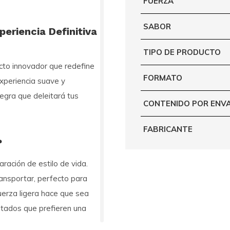
FUERZA
SABOR
eriencia Definitiva
TIPO DE PRODUCTO
ucto innovador que redefine
FORMATO
xperiencia suave y
negra que deleitará tus
CONTENIDO POR ENV
FABRICANTE
?
ración de estilo de vida.
ransportar, perfecto para
uerza ligera hace que sea
ntados que prefieren una