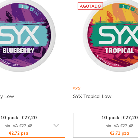
AGOTADO
a!
. Únete a la comunidad
veniencia y calidad de
y haz tu pedido hoy mismo
SYX
ry Low
SYX Tropical Low
10-pack | €27,20
10-pack | €27,20
sin IVA €22,48
sin IVA €22,48
€2,72 pza
€2,72 pza