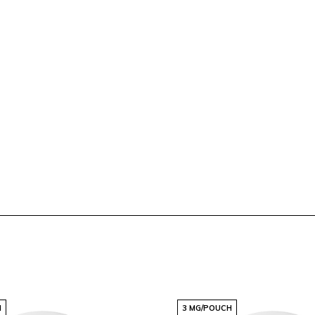
 cumplen, sino que superan
a proporcionar una
ad y calidad en cada uso.
H
3 MG/POUCH