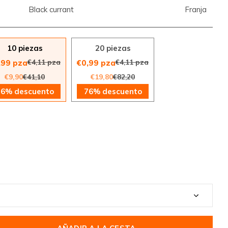
Black currant
Franja
10 piezas
20 piezas
€4,11 pza
€4,11 pza
,99 pza
€0,99 pza
€9,90
€41,10
€19,80
€82,20
76% descuento
76% descuento