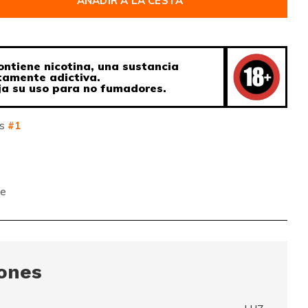
AÑADIR A LA CESTA
ontiene nicotina, una sustancia
tamente adictiva.
a su uso para no fumadores.
os
#1
te
iones