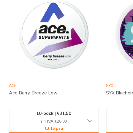
¡Compra Ahora y Experimenta la Diferenci
No esperes más para disfrutar de ITS RIPS Blackcurrant 0.5
global de clientes satisfechos que ya han descubierto la con
nuestros productos. Aprovecha esta oportunidad exclusiva 
para experimentar la diferencia.
ACE
SYX
Ace Berry Breeze Low
SYX Blueber
10-pack | €31,50
sin IVA €26,03
€3,15 pza