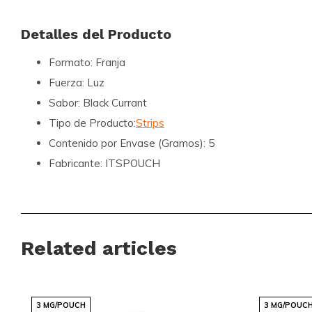
Detalles del Producto
Formato:
Franja
Fuerza:
Luz
Sabor:
Black Currant
Tipo de Producto:
Strips
Contenido por Envase (Gramos):
5
Fabricante:
ITSPOUCH
Filtros:
Fuerza: Luz 1-5 mg, Sabor: Frutas, Fruta Roja
Explora la Innovación con ITS RIPS
Related articles
En
ITS RIPS
, nos enorgullece ofrecer productos que no solo
las expectativas. Nuestra gama de
strips
está diseñada par
experiencia única y satisfactoria, garantizando la autenticid
3 MG/POUCH
3 MG/POUC