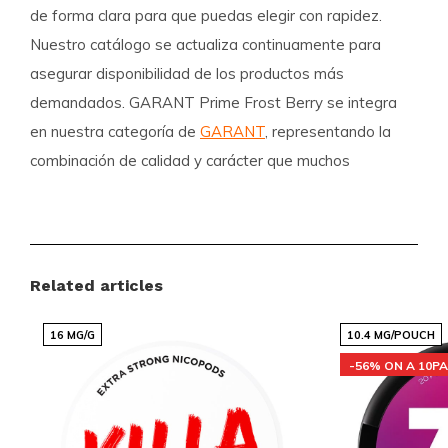
de forma clara para que puedas elegir con rapidez.
Nuestro catálogo se actualiza continuamente para
asegurar disponibilidad de los productos más
demandados. GARANT Prime Frost Berry se integra
en nuestra categoría de
GARANT
, representando la
combinación de calidad y carácter que muchos
buscan.
Ventajas para clientes
Related articles
Envíos internacionales rápidos y fiables
Un surtido con precios competitivos y marcas
16 MG/G
10.4 MG/POUCH
populares
-56% ON A 10P
Nuevos sabores y variantes añadidos con
regularidad
Compra sencilla y ágil mediante una tienda