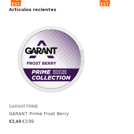
CESTA
CESTA
Sabor: FRUTA ROJA
Artículos recientes
Tamaño: DELGADO
GARANT Prime Frost Berry es una elección para
quienes valoran un efecto marcado y una experiencia
fresca y afrutada en un formato delgado. Disponible
en Snussie.com dentro de nuestra selección de
bolsas de nicotina GARANT, es una alternativa
práctica para llevar contigo.
Descubre el catálogo completo de bolsas de nicotina
y snus en
nuestras colecciones
, compara las marcas
GARANT PRIME
en
Brands
y sigue las novedades en
Instagram
.
GARANT Prime Frost Berry
Ordena online de forma rápida y recibe tus productos
€3,49
€3,99
con la discreción y fiabilidad que esperas de