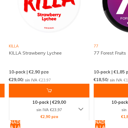
online clara
Servicio de atención al cliente disponible cuando
lo necesites
Snussie.com se centra en mantener stock
actualizado, comunicación clara y alta disponibilidad,
KILLA
77
KILLA Strawberry Lychee
77 Forest Fruits
para que sepas siempre qué esperar. Gracias a
entregas consistentes y a una oferta
profesionalmente curada, pedir snus y bolsas de
10-pack | €2,90
pza
10-pack | €1,85
p
nicotina resulta cómodo, predecible y confiable.
€29,00
€18,50
/ sin IVA
€23,97
/ sin IVA
€1
Ofrecemos un espacio discreto y de confianza para
quienes desean disfrutar con criterio.
10-pack | €29,00
10-pack
sin IVA €23,97
sin
Perfil del producto
€2,90 pza
€1,
AÑADIR
AÑADIR
Fuerza: FUERTE 10-15 MG
A LA
A LA