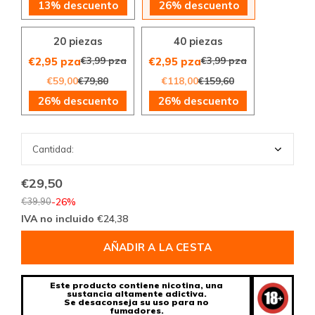
13% descuento
26% descuento
20 piezas
40 piezas
€3,99 pza
€3,99 pza
€2,95 pza
€2,95 pza
€59,00
€79,80
€118,00
€159,60
26% descuento
26% descuento
€29,50
€39,90
-26%
IVA no incluido
€24,38
AÑADIR A LA CESTA
Este producto contiene nicotina, una
sustancia altamente adictiva.
Se desaconseja su uso para no
fumadores.