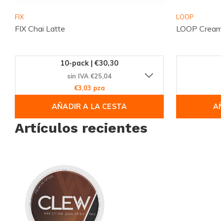
que tus pedidos llegarán de manera rápida y segura.
FIX
LOOP
FIX Chai Latte
LOOP Cream
Compra Ahora y Disfruta de una Experienc
No esperes más para probar CLEW Coffee Medium. Con un i
10-pack | €30,30
rápidamente, asegúrate de realizar tu pedido hoy mismo y d
sin IVA €25,04
de nicotina que redefine el placer del café. ¡Compra ahora y 
€3,03 pza
las bolsas de nicotina!
AÑADIR A LA CESTA
A
Artículos recientes