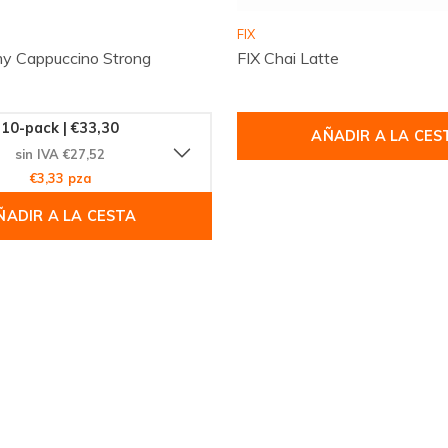
FIX
y Cappuccino Strong
FIX Chai Latte
ia Exclusiva
nventario que se agota
10-pack | €33,30
isfruta de una experiencia
AÑADIR A LA CES
sin IVA €27,52
sé parte de la revolución de
€3,33 pza
ÑADIR A LA CESTA