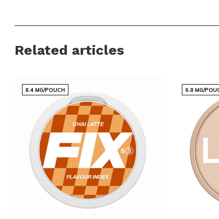
Nicotina (mg) por gramo:
14.3
Contenido por envase (gramos):
14
Fabricante:
Cherish Innovations Ltd
Related articles
Una Experiencia de Sabor Inigualable
El sabor a café de CLEW Coffee Medium es perfecto para 
8.4 MG/POUCH
6.8 MG/POU
disfrutar de la rica esencia del café mientras satisfacen su 
bolsas ofrecen una experiencia suave y equilibrada, asegur
placentero como el anterior.
Únete a la Comunidad CLEW
No pierdas la oportunidad de ser parte de la comunidad glo
para sus necesidades de nicotina. Explora nuestra amplia c
favoritos. Con nuestro compromiso de calidad y satisfacción