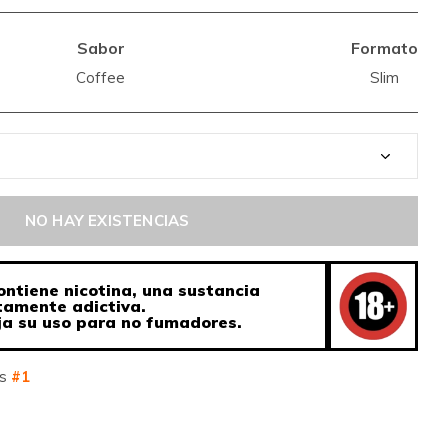
Sabor
Formato
Coffee
Slim
NO HAY EXISTENCIAS
ontiene nicotina, una sustancia
tamente adictiva.
a su uso para no fumadores.
os
#1