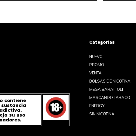
Categorías
NUEVO
PROMO
VENTA
BOLSAS DE NICOTINA
MEGA BARATTOLI
MASCANDO TABACO
o contiene
a sustancia
ENERGY
adictiva.
SIN NICOTINA
eja su uso
madores.