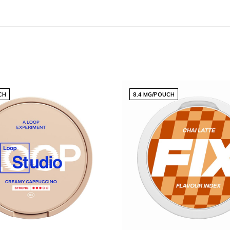
aquellos que desean
CH
8.4 MG/POUCH
necesidad de nicotina. Estas
ando que cada uso sea tan
bal que confía en
CLEW
olección y descubre nuevos
 del cliente, garantizamos