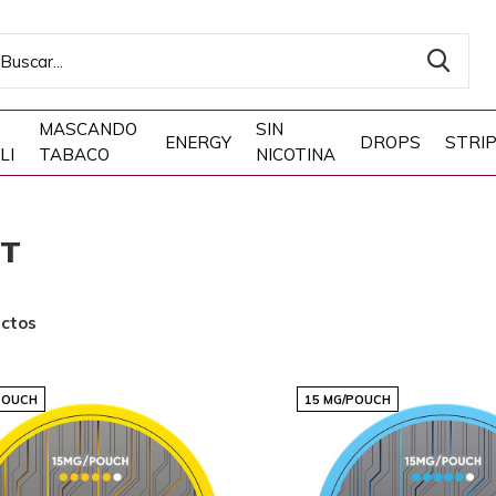
MASCANDO
SIN
ENERGY
DROPS
STRI
LI
TABACO
NICOTINA
T
ctos
POUCH
15 MG/POUCH