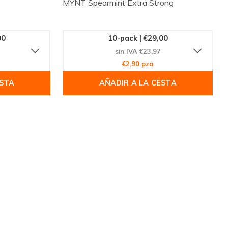
MYNT Spearmint Extra Strong
00
10-pack | €29,00
sin IVA €23,97
€2,90 pza
ESTA
AÑADIR A LA CESTA