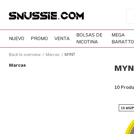
BOLSAS DE
MEGA
NUEVO
PROMO
VENTA
NICOTINA
BARATTO
Back to overview
Marcas
MYNT
Marcas
MYN
10 Produ
15 MG/