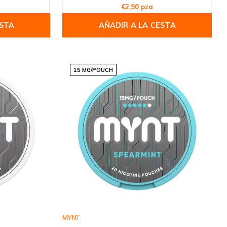
€2,90 pza
ESTA
AÑADIR A LA CESTA
15 MG/POUCH
MYNT