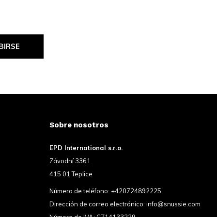
BIRSE
Sobre nosotros
EPD International s.r.o.
Závodní 3361
415 01 Teplice
Número de teléfono:
+420724892225
Dirección de correo electrónico:
info@snussie.com
Número de IVA: CZ14133229