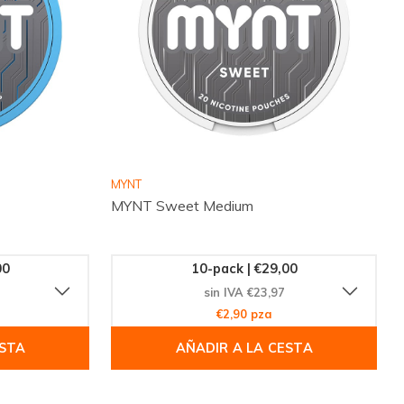
MYNT
MYNT Sweet Medium
00
10-pack | €29,00
sin IVA €23,97
€2,90 pza
ESTA
AÑADIR A LA CESTA