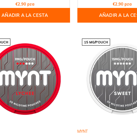
€2,90 pza
€2,90 pza
AÑADIR A LA CESTA
AÑADIR A LA C
OUCH
15 MG/POUCH
MYNT