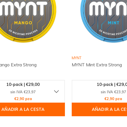
MYNT
ngo Extra Strong
MYNT Mint Extra Strong
10-pack | €29,00
10-pack | €29,
sin IVA €23,97
sin IVA €23,97
€2,90 pza
€2,90 pza
AÑADIR A LA CESTA
AÑADIR A LA C