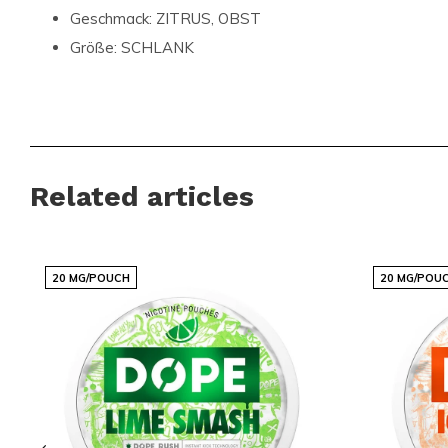
Geschmack:
ZITRUS, OBST
Größe:
SCHLANK
Jetzt kaufen und den Unterschied erleben
Verpassen Sie nicht die Gelegenheit, den
REBEL Zesty Lime
Teil der globalen Gemeinschaft zufriedener Kunden zu werd
Related articles
vertrauen. Erleben Sie die perfekte Kombination aus Gesch
genießen Sie die Vorteile eines der weltweit führenden Plat
Nikotinprodukte. Bestellen Sie jetzt und sichern Sie sich Ihren
20 MG/POUCH
20 MG/POU
ist!