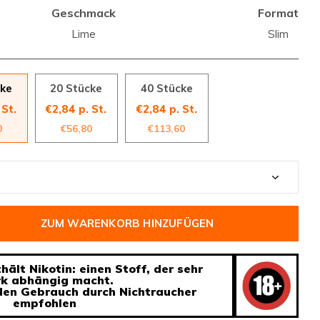
Geschmack
Format
Lime
Slim
cke
20 Stücke
40 Stücke
 St.
€2,84 p. St.
€2,84 p. St.
0
€56,80
€113,60
ZUM WARENKORB HINZUFÜGEN
ält Nikotin: einen Stoff, der sehr
rk abhängig macht.
 den Gebrauch durch Nichtraucher
empfohlen