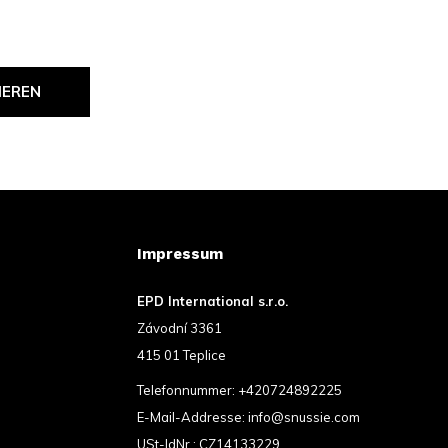
IEREN
Impressum
EPD International s.r.o.
Závodní 3361
415 01 Teplice
Telefonnummer:
+420724892225
E-Mail-Addresse:
info@snussie.com
USt-IdNr.: CZ14133229