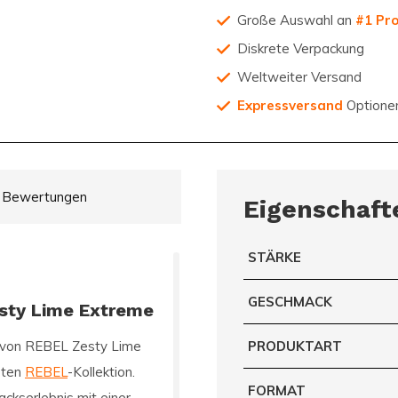
Große Auswahl an
#1 Pr
Diskrete Verpackung
Weltweiter Versand
Expressversand
Optione
Bewertungen
Eigenschaft
STÄRKE
GESCHMACK
sty Lime Extreme
 von
REBEL Zesty Lime
PRODUKTART
rten
REBEL
-Kollektion.
FORMAT
ckserlebnis mit einer