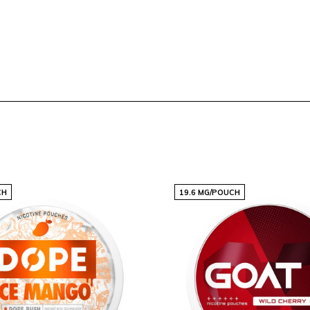
!
 Extreme
zu probieren und
en, die auf Snussie.com
mack und Stärke und
tformen für
 Vorrat, bevor er vergriffen
CH
19.6 MG/POUCH