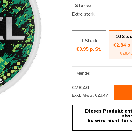
Stärke
Extra stark
10 Stü
1 Stück
€2,84 p.
€3,95 p. St.
€28,4
€28,40
Exkl. MwSt
€23,47
Dieses Produkt enth
sta
Es wird nicht für