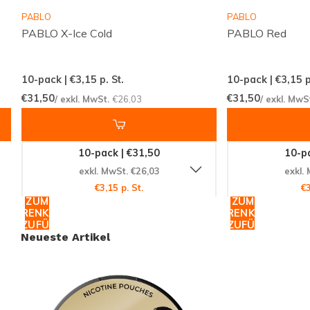
Marken
PABLO
PABLO
Regelmäßig neue Varianten und Optionen
PABLO X-Ice Cold
PABLO Red
verfügbar
Einfaches und schnelles Bestellen über eine
10-pack | €3,15
p. St.
10-pack | €3,15
p
übersichtliche Webshop-Oberfläche
€31,50
€31,50
/ exkl. MwSt.
€26,03
/ exkl. MwS
Freundlicher Kundenservice, der dir bei Fragen
weiterhilft
10-pack | €31,50
10-pa
Snussie.com legt Wert auf aktuelle Bestände,
exkl. MwSt. €26,03
exkl.
transparente Kommunikation und hohe Erreichbarkeit.
€3,15 p. St.
€3
ZUM
ZUM
Dank verlässlicher Lieferungen und einer professionell
WARENKORB
WARENKORB
kuratierten Auswahl wird das Bestellen von Snus und
HINZUFÜGEN
HINZUFÜGEN
Neueste Artikel
Nikotinbeuteln nicht nur einfach, sondern auch
angenehm und planbar. So schafft Snussie.com einen
vertrauten Ort für alle, die diskret und bedacht
konsumieren möchten.