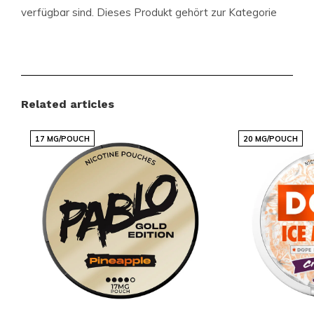
verfügbar sind. Dieses Produkt gehört zur Kategorie
PABLO GOLD
und ist Teil unseres NIKOTINBEUTEL-
Angebots.
Vorteile für Kunden
Related articles
Schnelle und zuverlässige internationale
17 MG/POUCH
20 MG/POUCH
Lieferungen
Ein preislich attraktives Sortiment mit beliebten
Marken
Regelmäßig neue Varianten und Sorten
verfügbar
Einfaches und schnelles Bestellen über eine
klare Weboberfläche
Kompetenter Kundenservice, der für dich
erreichbar ist