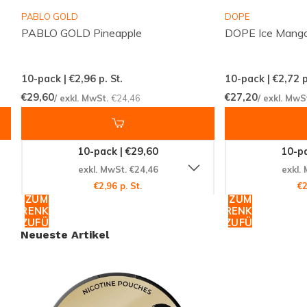
PABLO GOLD
DOPE
PABLO GOLD Pineapple
DOPE Ice Mango
Snussie.com legt Wert auf aktuelle Bestände,
transparente Kommunikation und hohe Erreichbarkeit,
sodass du stets weißt, woran du bist. Dank
10-pack | €2,96
p. St.
10-pack | €2,72
p
regelmäßiger Lieferungen und einem professionell
€29,60
€27,20
/ exkl. MwSt.
€24,46
/ exkl. MwS
zusammengestellten Angebot wird das Bestellen
von Snus und Nikotinbeuteln nicht nur einfach, sondern
10-pack | €29,60
10-pa
auch angenehm und verlässlich. So schafft
exkl. MwSt. €24,46
exkl.
Snussie.com einen vertrauenswürdigen Raum für alle,
€2,96 p. St.
€2
die diskret und bewusst genießen möchten.
ZUM
ZUM
WARENKORB
WARENKORB
HINZUFÜGEN
HINZUFÜGEN
Entdecke das komplette Angebot auf
Snussie.com
,
Neueste Artikel
vergleiche beliebte Marken unter
Brands
und folge
uns für Updates auf
Instagram
. Bestelle bequem
online und erhalte deine Auswahl schnell und