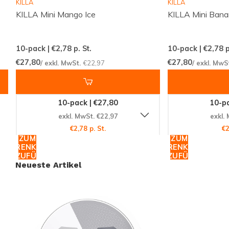
KILLA
KILLA
Marke
GOAT
hergestellt. Es bietet eine mittlere
KILLA Mini Mango Ice
KILLA Mini Bana
Nikotinstärke, die sowohl für erfahrene Nutzer als
auch für Neulinge geeignet ist. Die tropischen Aromen
sorgen für ein erfrischendes und belebendes Erlebnis,
10-pack | €2,78
p. St.
10-pack | €2,78
p
das Sie nicht so schnell vergessen werden.
€27,80
€27,80
/ exkl. MwSt.
€22,97
/ exkl. MwS
Verwandte Produkte
10-pack | €27,80
10-pa
Erkunden Sie auch andere Produkte von
GOAT
in der
exkl. MwSt. €22,97
exkl.
€2,78 p. St.
€2
Kategorie
NIKOTINBEUTEL
, um die Vielfalt und
ZUM
ZUM
Qualität dieser Marke voll auszukosten.
WARENKORB
WARENKORB
HINZUFÜGEN
HINZUFÜGEN
Neueste Artikel
Jetzt kaufen
Warten Sie nicht länger und erleben Sie das
einzigartige Geschmackserlebnis von GOAT Tropical
Medium. Besuchen Sie
Snussie.com
und sichern Sie