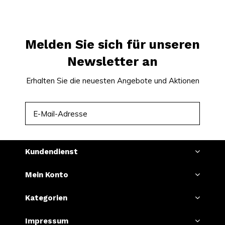
Inhalt pro Dose: 14 Gramm
Hersteller: HABIT FACTORY
Melden Sie sich für unseren
Erleben Sie den Unterschied mit FIX Strawberry Kiwi
Newsletter an
und genießen Sie ein qualitativ hochwertiges Produkt,
Erhalten Sie die neuesten Angebote und Aktionen
das Ihren Alltag bereichert. Bestellen Sie jetzt und
überzeugen Sie sich selbst von der einzigartigen
ABONNIEREN
Kombination aus Geschmack und Qualität.
Kundendienst
Mein Konto
Kategorien
Impressum