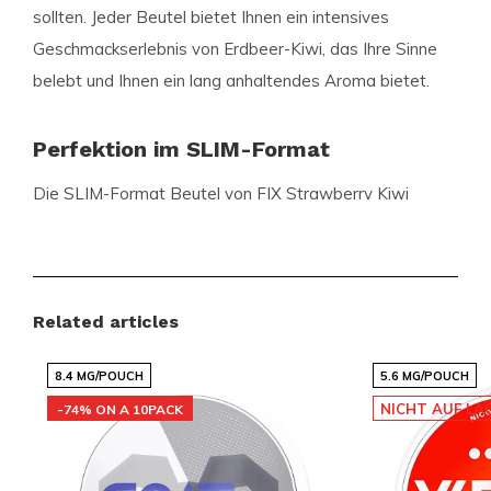
sollten. Jeder Beutel bietet Ihnen ein intensives
Geschmackserlebnis von Erdbeer-Kiwi, das Ihre Sinne
belebt und Ihnen ein lang anhaltendes Aroma bietet.
Perfektion im SLIM-Format
Die SLIM-Format Beutel von FIX Strawberry Kiwi
sind diskret und komfortabel unter der Lippe zu
tragen. Mit 20 Beuteln pro Dose können Sie sich auf
zahlreiche Genussmomente freuen. Jeder Beutel
wiegt 0,70 Gramm und ist damit ideal für den
Related articles
unterwegs Gebrauch.
8.4 MG/POUCH
5.6 MG/POUCH
NICHT AUF LA
-74% ON A 10PACK
Stärke und Qualität
FIX Strawberry Kiwi bietet eine angenehme Stärke,