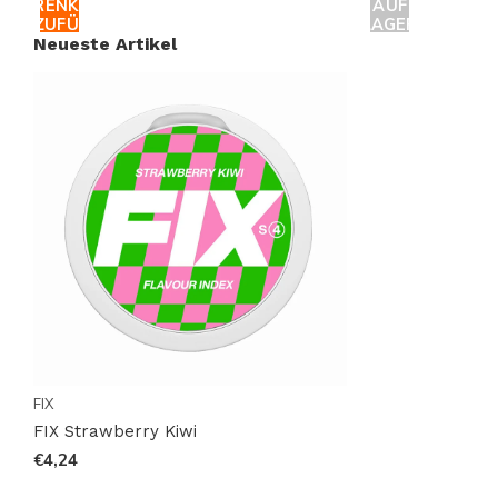
WARENKORB
AUF
Hergestellt von der renommierten HABIT FACTORY,
HINZUFÜGEN
LAGER
Neueste Artikel
steht FIX Strawberry Kiwi für höchste
Qualitätsstandards. Die sorgfältige Auswahl der
Zutaten und die präzise Herstellung garantieren Ihnen
ein erstklassiges Produkt.
Produktdetails auf einen Blick
Format: SLIM
Beutel pro Dose: 20
Gewicht pro Beutel: 0,70 Gramm
Stärke: Normal (Mittel)
Geschmack: Erdbeer-Kiwi
FIX
Produktart: Rein Weißer Anteil
FIX Strawberry Kiwi
€4,24
Nikotin (mg) pro Beutel: 11,2
Nikotin (mg) pro Gramm: 16