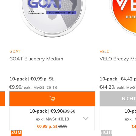
die als "Mittel" eingestuft wird und somit für
Einsteiger und erfahrene Nutzer gleichermaßen
geeignet ist. Mit 11,2 mg Nikotin pro Beutel und 16
mg Nikotin pro Gramm erleben Sie einen
zufriedenstellenden Nikotinkick.
GOAT
VELO
Rein Weißer Anteil für eine saubere
GOAT Blueberry Medium
VELO Breezy M
Erfahrung
Die Produktart "Rein Weißer Anteil" bedeutet, dass
10-pack | €0,99
p. St.
10-pack | €4,42
p
Sie keine Verfärbungen an den Zähnen befürchten
€9,90
€44,20
/ exkl. MwSt.
€8,18
/ exkl. MwS
müssen. Der FIX Strawberry Kiwi ist ein sauberes und
NICHT
diskretes Produkt, das Ihnen erlaubt, Ihre
10-pack | €9,90
10-pa
€39,50
Nikotinbeutel unbemerkt zu genießen.
exkl. MwSt. €8,18
exkl.
€0,99 p. St.
€3,95
€4
Vertrauenswürdige Herstellung
ZUM
NICHT