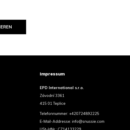
IEREN
Impressum
EPD International s.r.o.
Závodní 3361
415 01 Teplice
Telefonnummer:
+420724892225
E-Mail-Addresse:
info@snussie.com
USt-IdNr.: CZ14133229