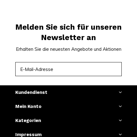
sich von der Qualität und Vielfalt unseres Sortiments
überzeugen.
Melden Sie sich für unseren
Warten Sie nicht länger und erleben Sie jetzt den
Newsletter an
einzigartigen Geschmack und die Energie von
Guarana und Chili in einem revolutionären
Erhalten Sie die neuesten Angebote und Aktionen
Nikotinbeutel!
ABONNIEREN
Kundendienst
Mein Konto
Kategorien
Impressum