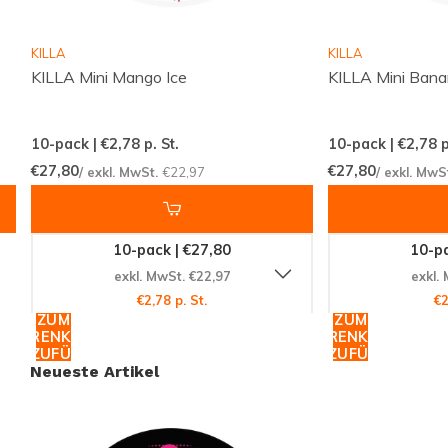
Gramm des hochwertigen Produkts, hergestellt vom
renommierten
Snus-Ministerium
.
KILLA
KILLA
KILLA Mini Mango Ice
KILLA Mini Bana
Reinheit und Qualität von ACE
10-pack | €2,78
p. St.
10-pack | €2,78
p
ACE steht für Qualität und Reinheit. Als Teil der
ACE
€27,80
€27,80
/ exkl. MwSt.
€22,97
/ exkl. MwS
Nikotinbeutel
-Kategorie, sind diese Beutel frei von
Tabak und bieten eine saubere Nikotinzufuhr. Die
Beutel sind so konzipiert, dass sie unter die Lippe
10-pack | €27,80
10-pa
passen und über längere Zeit ein angenehmes und
exkl. MwSt. €22,97
exkl.
gleichmäßiges Nikotinerlebnis bieten.
€2,78 p. St.
€2
ZUM
ZUM
WARENKORB
WARENKORB
HINZUFÜGEN
HINZUFÜGEN
Erleben Sie die Stärke von ACE X
Neueste Artikel
Black Raspberry Chilli
Wenn Sie bereit sind, Ihre Nikotinerfahrung auf die