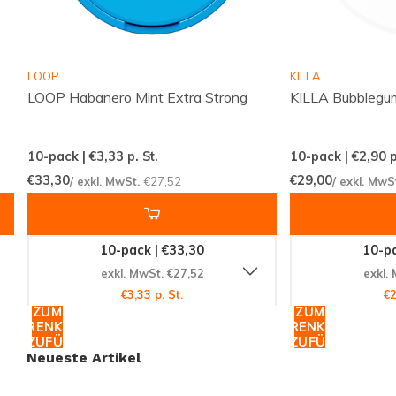
Hersteller:
Luna Corporate
LOOP
KILLA
Jetzt zugreifen und den Unterschied
LOOP Habanero Mint Extra Strong
KILLA Bubblegu
erleben!
Verpassen Sie nicht die Gelegenheit, Teil der globalen
10-pack | €3,33
p. St.
10-pack | €2,90
p
Community zufriedener Kunden zu werden, die auf
€33,30
€29,00
/ exkl. MwSt.
€27,52
/ exkl. MwS
Snussie.com vertrauen. Bestellen Sie die 77 Salted
Caramel Nikotinbeutel noch heute und entdecken Sie
Ihre neuen Favoriten. Genießen Sie den Komfort des
10-pack | €33,30
10-pa
Online-Shoppings und lassen Sie sich von unserer
exkl. MwSt. €27,52
exkl.
schnellen und zuverlässigen Lieferung weltweit
€3,33 p. St.
€2
ZUM
ZUM
überzeugen. Erleben Sie den Unterschied mit einem
WARENKORB
WARENKORB
HINZUFÜGEN
HINZUFÜGEN
der weltweit führenden Anbieter von
Neueste Artikel
Nikotinprodukten. Ihre Zufriedenheit ist unser