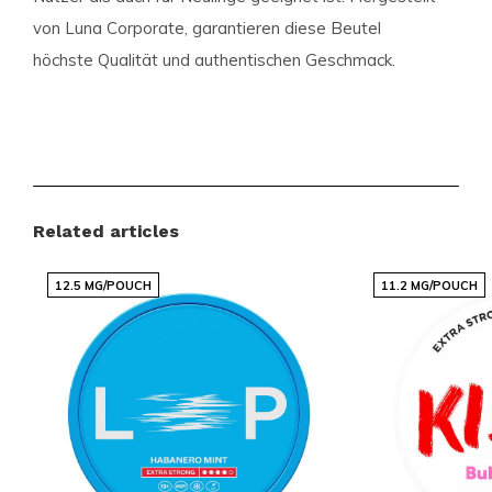
von Luna Corporate, garantieren diese Beutel
höchste Qualität und authentischen Geschmack.
Produktdetails im Überblick
Kategorie:
77, NIKOTINBEUTEL
Format:
Slim
Related articles
Beutel pro Dose:
20
Gewicht pro Beutel:
0.65 Gramm
12.5 MG/POUCH
11.2 MG/POUCH
Stärke:
Normal (Stark 10-15 mg)
Geschmack:
Salted Caramel (Verrückte
Geschmäcker)
Produktart:
Nicotine Pouches
Nikotin pro Beutel:
10.4 mg
Nikotin pro Gramm:
16 mg
Inhalt pro Dose:
13 Gramm