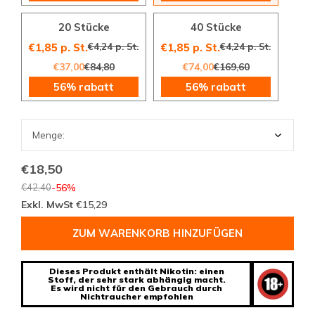
20 Stücke
40 Stücke
€4,24 p. St.
€4,24 p. St.
€1,85 p. St.
€1,85 p. St.
€37,00
€84,80
€74,00
€169,60
56% rabatt
56% rabatt
€18,50
€42,40
-56%
Exkl. MwSt
€15,29
ZUM WARENKORB HINZUFÜGEN
Dieses Produkt enthält Nikotin: einen
Stoff, der sehr stark abhängig macht.
Es wird nicht für den Gebrauch durch
Nichtraucher empfohlen