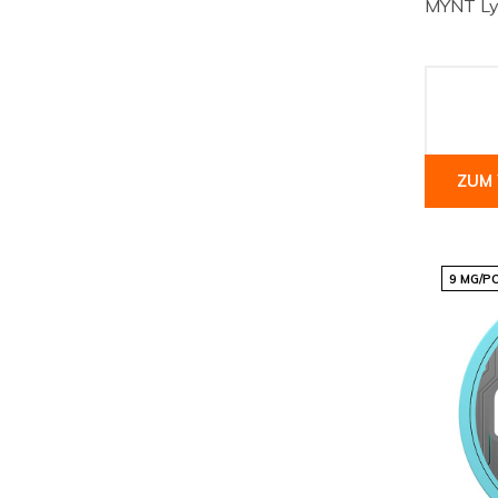
MYNT Ly
ZUM
9 MG/P