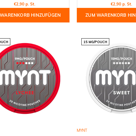
€2,90 p. St.
€2,90 p. St.
 WARENKORB HINZUFÜGEN
ZUM WARENKORB HI
OUCH
15 MG/POUCH
MYNT