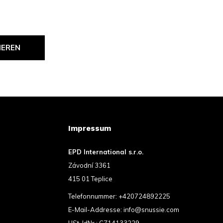
IEREN
Impressum
EPD International s.r.o.
Závodní 3361
415 01 Teplice
Telefonnummer:
+420724892225
E-Mail-Addresse:
info@snussie.com
USt-IdNr.: CZ14133229