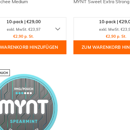
chee Medium
MYNT Sweet Extra Strong
10-pack | €29,00
10-pack | €29,
exkl. MwSt. €23,97
exkl. MwSt. €23,
€2,90 p. St.
€2,90 p. St.
 WARENKORB HINZUFÜGEN
ZUM WARENKORB HI
OUCH