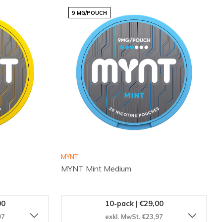
9 MG/POUCH
MYNT
MYNT Mint Medium
00
10-pack | €29,00
97
exkl. MwSt. €23,97