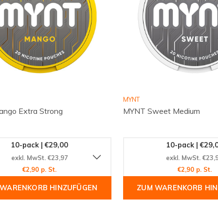
MYNT
ngo Extra Strong
MYNT Sweet Medium
10-pack | €29,00
10-pack | €29,
exkl. MwSt. €23,97
exkl. MwSt. €23,
€2,90 p. St.
€2,90 p. St.
 WARENKORB HINZUFÜGEN
ZUM WARENKORB HI