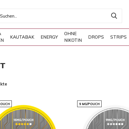
A
OHNE
KAUTABAK
ENERGY
DROPS
STRIPS
EN
NIKOTIN
T
ukte
POUCH
9 MG/POUCH