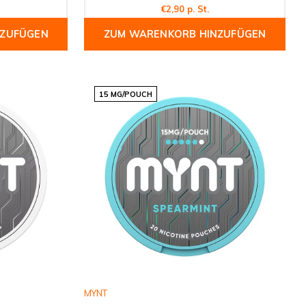
€2,90 p. St.
NZUFÜGEN
ZUM WARENKORB HINZUFÜGEN
15 MG/POUCH
MYNT