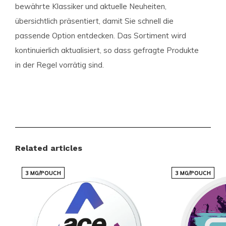
bewährte Klassiker und aktuelle Neuheiten,
übersichtlich präsentiert, damit Sie schnell die
passende Option entdecken. Das Sortiment wird
kontinuierlich aktualisiert, so dass gefragte Produkte
in der Regel vorrätig sind.
Vorteile für Kunden
Schnelle und zuverlässige internationale
Lieferungen
Ein preislich attraktives Sortiment mit beliebten
Related articles
Marken
3 MG/POUCH
3 MG/POUCH
Regelmäßig neue Geschmacksrichtungen und
Varianten verfügbar
Einfach und schnell bestellen über einen
übersichtlichen Webshop