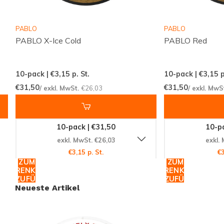
Snus macht. Der erfrischende Mint-Geschmack sorgt
für ein angenehmes Aroma und ein belebendes
PABLO
PABLO
Gefühl im Mund.
PABLO X-Ice Cold
PABLO Red
Vertrauenswürdiger Hersteller
10-pack | €3,15
p. St.
10-pack | €3,15
p
GN Tobacco, ein renommierter Hersteller in der Welt
€31,50
€31,50
/ exkl. MwSt.
€26,03
/ exkl. MwS
der Nikotinprodukte, steht hinter der Marke SIBERIA.
Mit einer langen Tradition in der Herstellung
10-pack | €31,50
10-pa
hochwertiger Produkte können Sie sich auf die
exkl. MwSt. €26,03
exkl.
Qualität und Konsistenz jeder einzelnen Dose
€3,15 p. St.
€3
verlassen.
ZUM
ZUM
WARENKORB
WARENKORB
HINZUFÜGEN
HINZUFÜGEN
Neueste Artikel
Produktdetails
Format: Regelmäßig