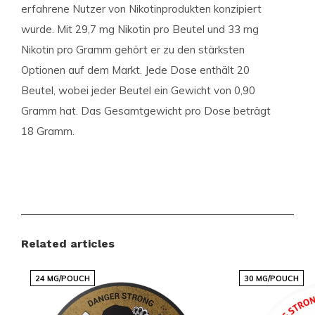
erfahrene Nutzer von Nikotinprodukten konzipiert
wurde. Mit
29,7 mg Nikotin pro Beutel
und
33 mg
Nikotin pro Gramm
gehört er zu den stärksten
Optionen auf dem Markt. Jede Dose enthält
20
Beutel
, wobei jeder Beutel ein Gewicht von
0,90
Gramm
hat. Das Gesamtgewicht pro Dose beträgt
18 Gramm
.
Extra Starke Erfahrung
Für diejenigen, die nach einem extra starken
Nikotinkick suchen, bietet der Siberia -80 eine
Related articles
Erfahrung, die ihresgleichen sucht. Dieses Produkt ist
in der Kategorie
Extra Stark
eingestuft und richtet
24 MG/POUCH
30 MG/POUCH
sich an Nutzer, die ein intensives Nikotinerlebnis
wünschen.