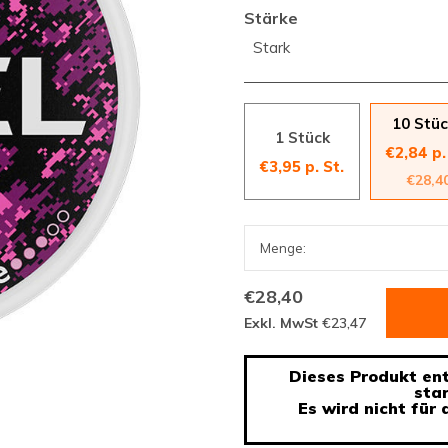
Stärke
Stark
10 Stü
1 Stück
€2,84 p.
€3,95 p. St.
€28,4
€28,40
Exkl. MwSt
€23,47
Dieses Produkt enth
sta
Es wird nicht für