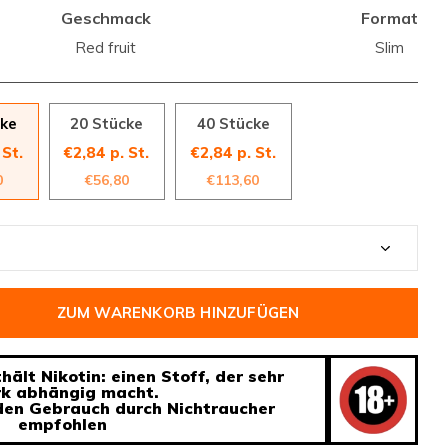
Geschmack
Format
Red fruit
Slim
cke
20 Stücke
40 Stücke
 St.
€2,84 p. St.
€2,84 p. St.
0
€56,80
€113,60
ZUM WARENKORB HINZUFÜGEN
ält Nikotin: einen Stoff, der sehr
rk abhängig macht.
 den Gebrauch durch Nichtraucher
empfohlen