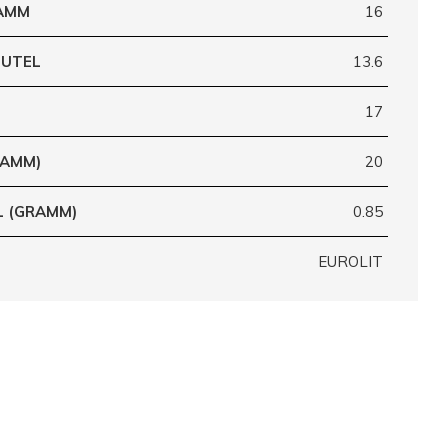
RAMM
16
EUTEL
13.6
17
RAMM)
20
L (GRAMM)
0.85
EUROLIT