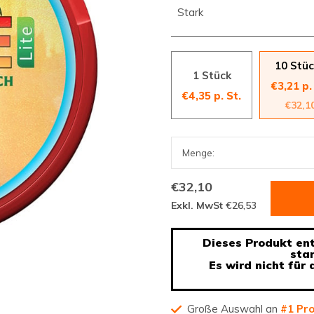
Stark
10 Stü
1 Stück
€3,21 p.
€4,35 p. St.
€32,1
€32,10
Exkl. MwSt
€26,53
Dieses Produkt enth
sta
Es wird nicht für
Große Auswahl an
#1 Pr