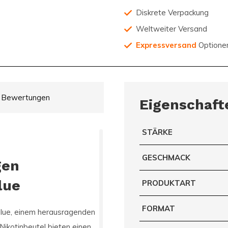
Diskrete Verpackung
Weltweiter Versand
Expressversand
Optione
Bewertungen
Eigenschaft
STÄRKE
GESCHMACK
gen
lue
PRODUKTART
FORMAT
lue
, einem herausragenden
Nikotinbeutel bieten einen