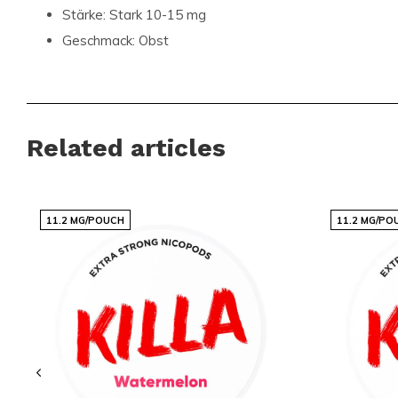
Stärke:
Stark 10-15 mg
Geschmack:
Obst
Größe:
Schlank
Jetzt kaufen und den Unterschied erlebe
Related articles
Verpassen Sie nicht die Gelegenheit, Teil der globalen Geme
Kunden zu werden, die auf Snussie.com für ihre Nikotinprodu
Sie
MAGGIE Mr Blue
noch heute und genießen Sie die perfe
11.2 MG/POUCH
11.2 MG/PO
Geschmack und Stärke. Unsere benutzerfreundliche Website 
weltweite Versand sorgen dafür, dass Ihre Bestellung schnell
ankommt. Greifen Sie jetzt zu und erleben Sie den Unterschi