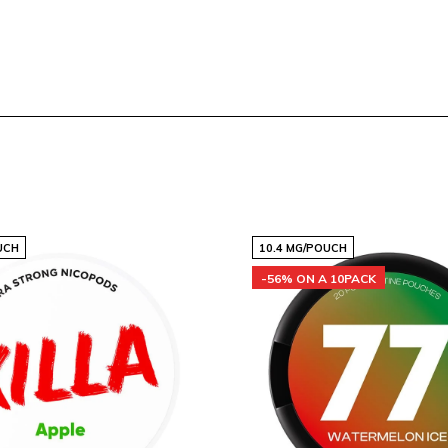
n
inschaft zufriedener
kte vertrauen. Bestellen
kte Kombination aus
UCH
10.4 MG/POUCH
und der effiziente
-56% ON A 10PACK
 und sicher bei Ihnen
ed!