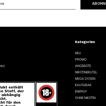
ABONN
Kategorien
NEU
PROMO
ets)
ANGEBOTE
NIKOTINBEUTEL
MEGA DOSEN
KAUTABAK
ukt enthält
en Stoff, der
ENERGY
k abhängig
OHNE NIKOTIN
ht.
cht für den
h durch