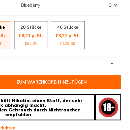
Blueberry
Slim
cke
20 Stücke
40 Stücke
 St.
€3,21 p. St.
€3,21 p. St.
0
€64,20
€128,40
ZUM WARENKORB HINZUFÜGEN
ält Nikotin: einen Stoff, der sehr
rk abhängig macht.
 den Gebrauch durch Nichtraucher
empfohlen
odukten