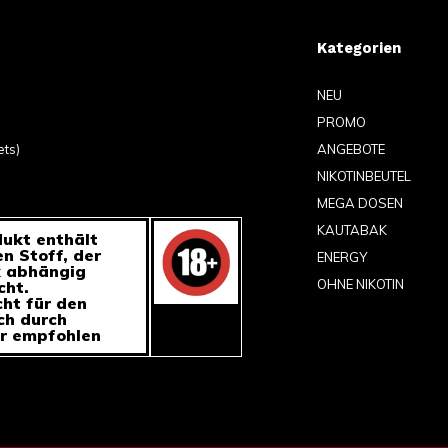
Kategorien
NEU
PROMO
ets)
ANGEBOTE
NIKOTINBEUTEL
MEGA DOSEN
KAUTABAK
ukt enthält
en Stoff, der
ENERGY
k abhängig
OHNE NIKOTIN
ht.
cht für den
h durch
r empfohlen