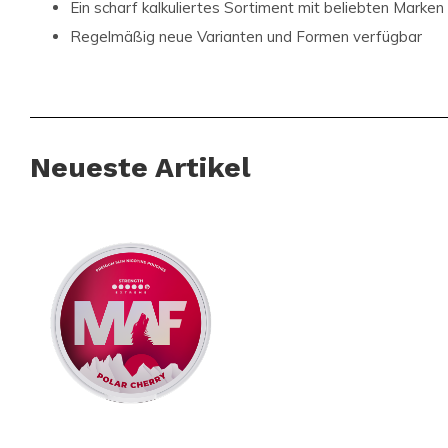
Ein scharf kalkuliertes Sortiment mit beliebten Marken
Regelmäßig neue Varianten und Formen verfügbar
Einfache und schnelle Bestellung über die übersichtlic
Ein Customer Service, der bei Fragen persönlich unters
Snussie.com legt Wert auf aktuelle Bestände, klare Kommun
Neueste Artikel
Erreichbarkeit, damit du immer weißt, woran du bist. Durch 
ein professionell kuratiertes Angebot wird das Bestellen vo
nicht nur einfach, sondern auch verlässlich und angenehm. So
vertrauenswürdige Anlaufstelle für alle, die diskret und be
MAF Polar Cherry kommt in einer schlanken Portion mit extr
Kombination aus Minze und roten Fruchtnoten, ideal für Nutz
saubere Empfindung suchen.
Entdecke das komplette Angebot an Nikotinbeuteln und Sn