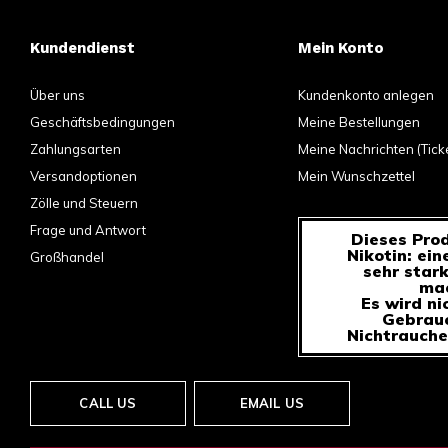
Kundendienst
Mein Konto
Über uns
Kundenkonto anlegen
Geschäftsbedingungen
Meine Bestellungen
Zahlungsarten
Meine Nachrichten (Tick
Versandoptionen
Mein Wunschzettel
Zölle und Steuern
Frage und Antwort
Dieses Prod
Nikotin: ein
Großhandel
sehr star
mac
Es wird ni
Gebrauc
Nichtrauche
CALL US
EMAIL US