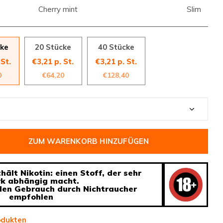
Cherry mint
Slim
cke
20 Stücke
40 Stücke
 St.
€3,21 p. St.
€3,21 p. St.
0
€64,20
€128,40
ZUM WARENKORB HINZUFÜGEN
ält Nikotin: einen Stoff, der sehr
rk abhängig macht.
 den Gebrauch durch Nichtraucher
empfohlen
odukten