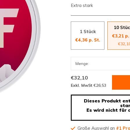
Extra stark
10 Stü
1 Stück
€3,21 p.
€4,36 p. St.
€32,1
€32,10
Exkl. MwSt
€26,53
Dieses Produkt enth
sta
Es wird nicht für
Große Auswahl an
#1 Pr