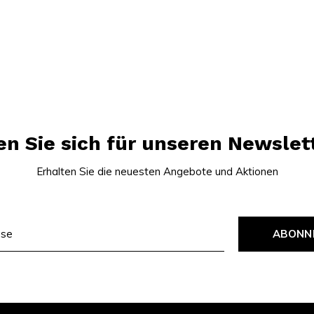
 dir alle
Kollektionen
an,
Neuheiten und
ahl schnell und diskret.
n Sie sich für unseren Newslet
Erhalten Sie die neuesten Angebote und Aktionen
ABONN