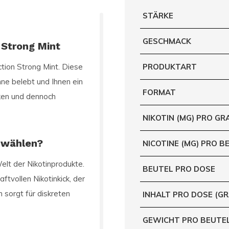
STÄRKE
GESCHMACK
 Strong Mint
ion Strong Mint
. Diese
PRODUKTART
nne belebt und Ihnen ein
FORMAT
arken und dennoch
NIKOTIN (MG) PRO G
 wählen?
NICOTINE (MG) PRO B
elt der Nikotinprodukte.
BEUTEL PRO DOSE
ftvollen Nikotinkick, der
 sorgt für diskreten
INHALT PRO DOSE (G
GEWICHT PRO BEUTE