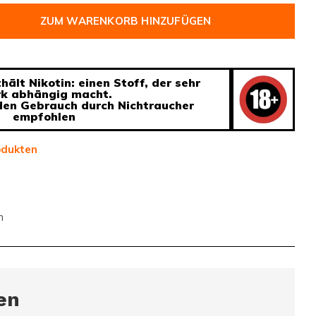
ZUM WARENKORB HINZUFÜGEN
ält Nikotin: einen Stoff, der sehr
rk abhängig macht.
 den Gebrauch durch Nichtraucher
empfohlen
odukten
n
en