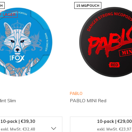
erfrischenden Nikotinbeutel
CH
15 MG/POUCH
F LAGER
PABLO
int Slim
PABLO MINI Red
10-pack | €39,30
10-pack | €29,00
exkl. MwSt. €32,48
exkl. MwSt. €23,97