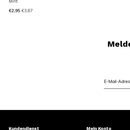
Mint
€2,95
€3,87
Melde
Kundendienst
Mein Konto