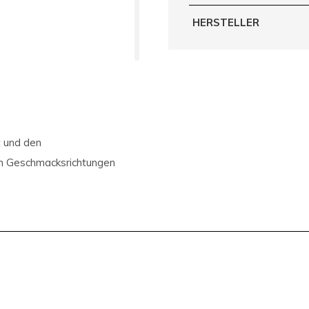
HERSTELLER
t und den
an Geschmacksrichtungen
Strong Mint
nelle und zuverlässige
 zufriedener Kunden, die