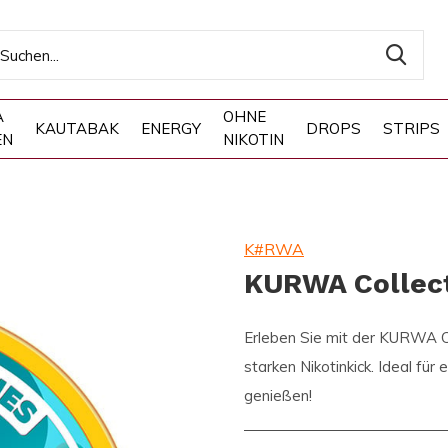
A
OHNE
KAUTABAK
ENERGY
DROPS
STRIPS
EN
NIKOTIN
K#RWA
KURWA Collect
Erleben Sie mit der KURWA C
starken Nikotinkick. Ideal fü
genießen!