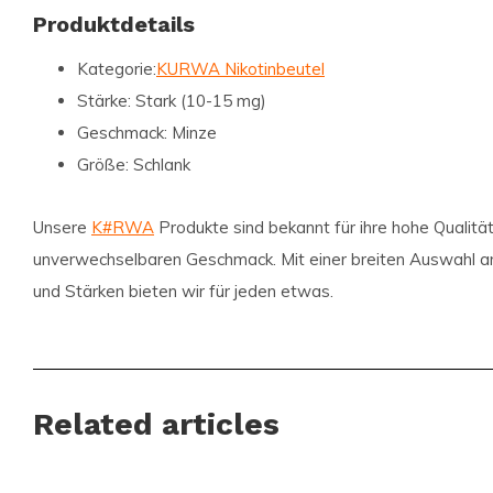
Produktdetails
Kategorie:
KURWA Nikotinbeutel
Stärke:
Stark (10-15 mg)
Geschmack:
Minze
Größe:
Schlank
Unsere
K#RWA
Produkte sind bekannt für ihre hohe Qualitä
unverwechselbaren Geschmack. Mit einer breiten Auswahl 
und Stärken bieten wir für jeden etwas.
Jetzt kaufen und die Frische erleben!
Verpassen Sie nicht die Gelegenheit, die
KURWA Collection 
Related articles
auszuprobieren. Bestellen Sie jetzt und genießen Sie die sch
Lieferung weltweit. Werden Sie Teil der globalen Community