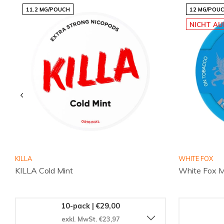
auf Snussie.com vertrauen. Tauchen Sie ein in die Welt der 
11.2 MG/POUCH
12 MG/POU
und sichern Sie sich Ihr Paket noch heute!
NICHT AU
KILLA
WHITE FOX
KILLA Cold Mint
White Fox M
10-pack | €29,00
exkl. MwSt. €23,97