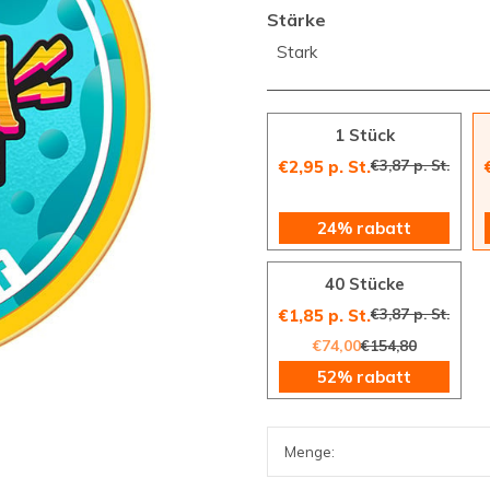
Stärke
Stark
1 Stück
€3,87 p. St.
€2,95 p. St.
24% rabatt
40 Stücke
€3,87 p. St.
€1,85 p. St.
€74,00
€154,80
52% rabatt