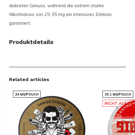
diskreten Genuss, während die extrem starke
Nikotindosis von 25-35 mg ein intensives Erlebnis
garantiert.
Produktdetails
Kategorie:
NIKOTINBEUTEL
,
K#RWA
Stärke:
EXTREM STARK 25-35 MG
Geschmack:
MINZE
Related articles
Größe:
SCHLANK
24 MG/POUCH
30.1 MG/POUCH
Entdecken Sie die Vielfalt von
NICHT AUF LA
Snussie.com
Als einer der weltweit führenden Anbieter von
Nikotinprodukten, bietet Snussie.com eine breite