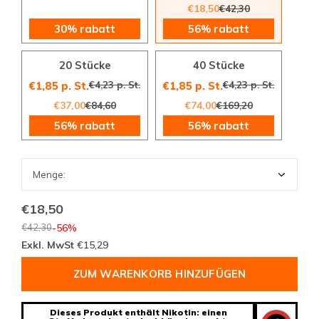
€18,50
€42,30
30% rabatt
56% rabatt
20 Stücke
40 Stücke
€4,23 p. St.
€4,23 p. St.
€1,85 p. St.
€1,85 p. St.
€37,00
€84,60
€74,00
€169,20
56% rabatt
56% rabatt
€18,50
€42,30
-56%
Exkl. MwSt
€15,29
ZUM WARENKORB HINZUFÜGEN
Dieses Produkt enthält Nikotin: einen