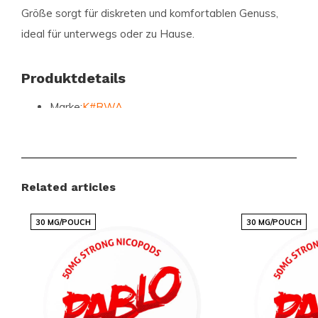
Größe sorgt für diskreten und komfortablen Genuss,
ideal für unterwegs oder zu Hause.
Produktdetails
Marke:
K#RWA
Kategorie:
NIKOTINBEUTEL
Stärke:
EXTREM STARK 25-35 MG
Geschmack:
OBST
Related articles
Größe:
SCHLANK
30 MG/POUCH
30 MG/POUCH
Jetzt entdecken und genießen
Verpassen Sie nicht die Gelegenheit, die KURWA
Collection Max Grape Ice zu probieren. Bestellen Sie
noch heute und erleben Sie die perfekte Mischung