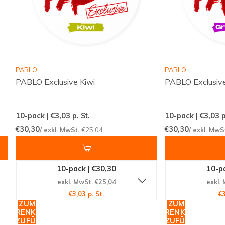
aus Geschmack und Stärke. Schließen Sie sich der
globalen Gemeinschaft zufriedener Kunden an, die
auf
Snussie.com
vertrauen. Greifen Sie schnell zu,
denn diese außergewöhnliche Mischung ist heiß
begehrt!
PABLO
PABLO
PABLO Exclusive Kiwi
PABLO Exclusive
10-pack | €3,03
p. St.
10-pack | €3,03
p
€30,30
€30,30
/ exkl. MwSt.
€25,04
/ exkl. MwS
10-pack | €30,30
10-pa
exkl. MwSt. €25,04
exkl.
€3,03 p. St.
€3
ZUM
ZUM
WARENKORB
WARENKORB
HINZUFÜGEN
HINZUFÜGEN