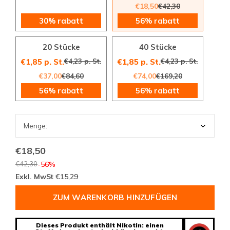
€18,50
€42,30
30% rabatt
56% rabatt
20 Stücke
40 Stücke
€4,23 p. St.
€4,23 p. St.
€1,85 p. St.
€1,85 p. St.
€37,00
€84,60
€74,00
€169,20
56% rabatt
56% rabatt
€18,50
€42,30
-56%
Exkl. MwSt
€15,29
ZUM WARENKORB HINZUFÜGEN
Dieses Produkt enthält Nikotin: einen