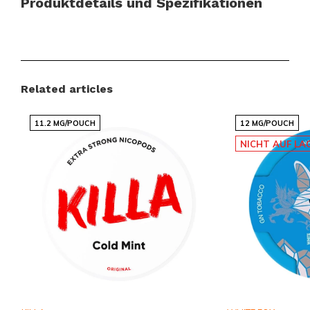
Produktdetails und Spezifikationen
Kategorie:
NIKOTINBEUTEL
,
GARANT
Stärke:
STARK 10-15 MG
Geschmack:
MINZE
Related articles
Größe:
MINI
11.2 MG/POUCH
12 MG/POUCH
Diese Nikotinbeutel sind nicht nur stark, sondern auch
NICHT AUF LA
unglaublich praktisch. Ihr Mini-Format macht sie
perfekt für unterwegs, sodass Sie jederzeit und
überall eine erfrischende Pause einlegen können. Die
Beutel sind einfach zu verwenden und bieten eine
saubere Alternative zu herkömmlichen
Tabakprodukten.
Jetzt zugreifen und den Unterschied