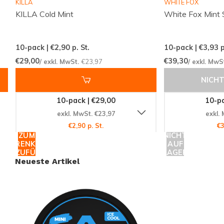
erleben
KILLA
WHITE FOX
KILLA Cold Mint
White Fox Mint 
Verpassen Sie nicht die Gelegenheit, Teil der globalen
Gemeinschaft zufriedener Kunden zu werden, die auf
10-pack | €2,90
p. St.
10-pack | €3,93
p
Snussie.com vertrauen. Bestellen Sie noch heute
€29,00
€39,30
/ exkl. MwSt.
€23,97
/ exkl. MwS
GARANT Ice Cool Mini
und erleben Sie die perfekte
NICHT
Kombination aus Stärke und Frische. Nutzen Sie die
Gelegenheit, Ihre neuen Favoriten zu entdecken und
10-pack | €29,00
10-pa
genießen Sie die Bequemlichkeit des Online-
exkl. MwSt. €23,97
exkl.
Shoppings mit einer der weltweit führenden
€2,90 p. St.
€3
ZUM
NICHT
Plattformen. Bestellen Sie jetzt und sichern Sie sich
WARENKORB
AUF
Ihr erfrischendes Nikotinerlebnis!
HINZUFÜGEN
LAGER
Neueste Artikel