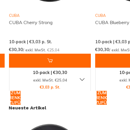
den
CUBA Watermelon Strong
zu einer sommerlichen
Sensation. Die perfekte Balance zwischen Süße und
CUBA
CUBA
Frische des Wassermelonenaromas bietet ein
CUBA Cherry Strong
CUBA Blueberry
angenehmes Geschmackserlebnis, das durch die
Stärke des Nikotins ergänzt wird.
10-pack | €3,03
p. St.
10-pack | €3,03
p
€30,30
€30,30
/ exkl. MwSt.
€25,04
/ exkl. MwS
Qualität von NICOTOBACCO
Hergestellt von NICOTOBACCO, steht der
CUBA
10-pack | €30,30
10-pa
Watermelon Strong
für Qualität und Innovation. Als
exkl. MwSt. €25,04
exkl.
Teil der CUBA-Produktreihe, die für ihre hochwertigen
€3,03 p. St.
€3
NICOTINE POUCHES bekannt ist, können Sie sicher
ZUM
ZUM
WARENKORB
WARENKORB
sein, ein Produkt zu erhalten, das mit Sorgfalt und
HINZUFÜGEN
HINZUFÜGEN
Fachwissen hergestellt wurde.
Neueste Artikel
Filtern Sie nach Ihrer bevorzugten