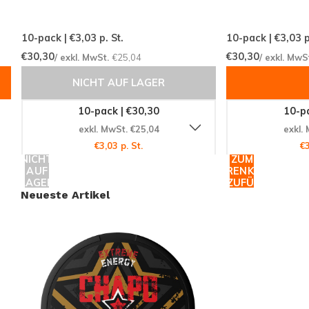
Jetzt ausprobieren!
10-pack | €3,03
p. St.
10-pack | €3,03
p
€30,30
€30,30
/ exkl. MwSt.
€25,04
/ exkl. MwS
Verpassen Sie nicht die Gelegenheit, die
CHAPO
ENERGY Golden Mango
Beutel zu probieren. Mit ihrer
NICHT AUF LAGER
einzigartigen Geschmacksvielfalt und der praktischen
10-pack | €30,30
10-pa
Größe sind sie ein Muss für jeden Fruchtliebhaber.
exkl. MwSt. €25,04
exkl.
Bestellen Sie noch heute und erleben Sie die perfekte
€3,03 p. St.
€3
NICHT
ZUM
Mischung aus Geschmack und Energie. Besuchen Sie
AUF
WARENKORB
Snussie.com
und sichern Sie sich Ihre Packung, bevor
LAGER
HINZUFÜGEN
Neueste Artikel
sie ausverkauft ist!