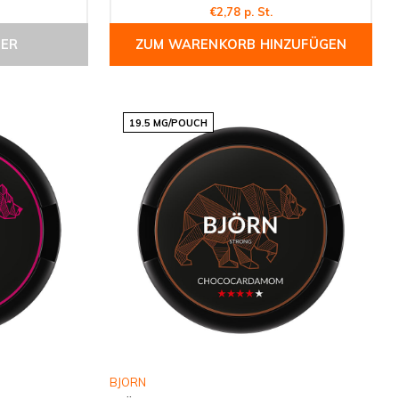
€2,78 p. St.
GER
ZUM WARENKORB HINZUFÜGEN
19.5 MG/POUCH
BJORN