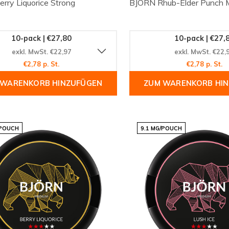
rry Liquorice Strong
BJÖRN Rhub-Elder Punch 
10-pack | €27,80
10-pack | €27,
exkl. MwSt. €22,97
exkl. MwSt. €22,
€2,78 p. St.
€2,78 p. St.
 WARENKORB HINZUFÜGEN
ZUM WARENKORB HI
/POUCH
9.1 MG/POUCH