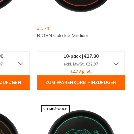
BJORN
BJÖRN Cola Ice Medium
80
10-pack | €27,80
97
exkl. MwSt. €22,97
€2,78 p. St.
NZUFÜGEN
ZUM WARENKORB HINZUFÜGEN
9.1 MG/POUCH