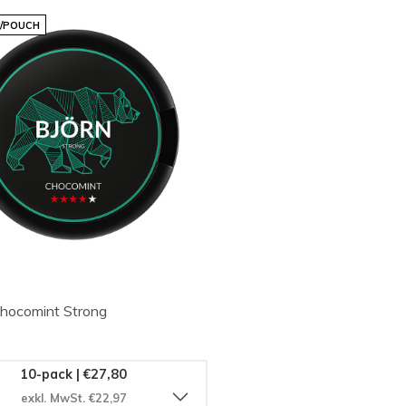
G/POUCH
hocomint Strong
10-pack | €27,80
exkl. MwSt. €22,97