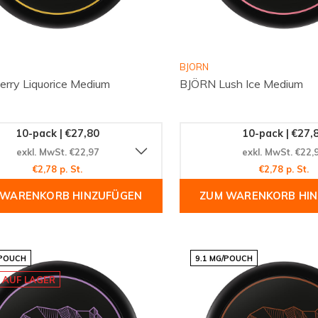
BJORN
rry Liquorice Medium
BJÖRN Lush Ice Medium
10-pack | €27,80
10-pack | €27,
exkl. MwSt. €22,97
exkl. MwSt. €22,
€2,78 p. St.
€2,78 p. St.
 WARENKORB HINZUFÜGEN
ZUM WARENKORB HI
/POUCH
9.1 MG/POUCH
 AUF LAGER