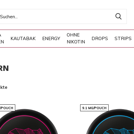
A
OHNE
KAUTABAK
ENERGY
DROPS
STRIPS
EN
NIKOTIN
RN
ukte
G/POUCH
9.1 MG/POUCH