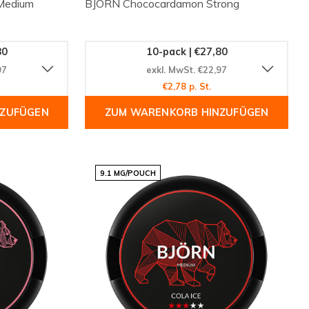
Medium
BJÖRN Chococardamon Strong
80
10-pack | €27,80
97
exkl. MwSt. €22,97
€2,78 p. St.
NZUFÜGEN
ZUM WARENKORB HINZUFÜGEN
9.1 MG/POUCH