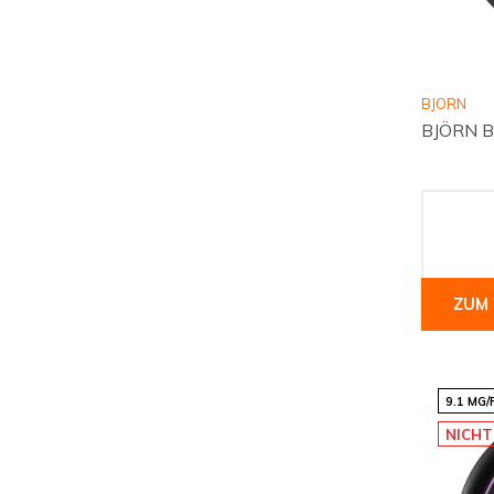
BJORN
BJÖRN Be
ZUM
9.1 MG
NICHT