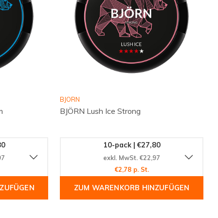
BJORN
m
BJÖRN Lush Ice Strong
80
10-pack | €27,80
97
exkl. MwSt. €22,97
€2,78 p. St.
NZUFÜGEN
ZUM WARENKORB HINZUFÜGEN