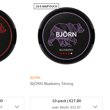
19.5 MG/POUCH
BJORN
BJÖRN Blueberry Strong
80
10-pack | €27,80
97
exkl. MwSt. €22,97