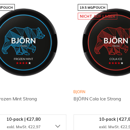
G/POUCH
19.5 MG/POUCH
NICHT AUF LAGER
BJORN
ozen Mint Strong
BJÖRN Cola Ice Strong
10-pack | €27,80
10-pack | €27,
exkl. MwSt. €22,97
exkl. MwSt. €22,