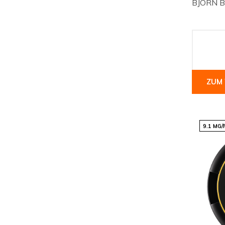
BJÖRN Be
ZUM
9.1 MG