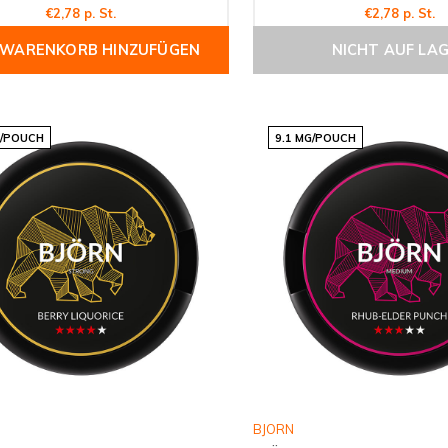
€2,78 p. St.
€2,78 p. St.
 WARENKORB HINZUFÜGEN
NICHT AUF LA
G/POUCH
9.1 MG/POUCH
BJORN