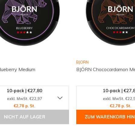
BJORN
lueberry Medium
BJÖRN Chococardamon M
10-pack | €27,80
10-pack | €27,
exkl. MwSt. €22,97
exkl. MwSt. €22,
€2,78 p. St.
€2,78 p. St.
NICHT AUF LAGER
ZUM WARENKORB HI