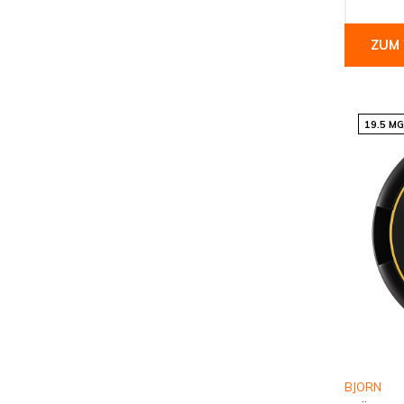
ZUM
19.5 M
BJORN