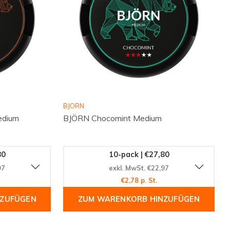
BJORN
edium
BJÖRN Chocomint Medium
80
10-pack | €27,80
97
exkl. MwSt. €22,97
€2,78 p. St.
NZUFÜGEN
ZUM WARENKORB HINZUFÜGEN