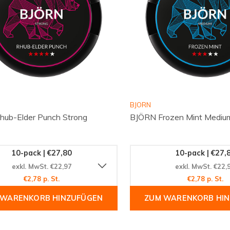
BJORN
ub-Elder Punch Strong
BJÖRN Frozen Mint Mediu
10-pack | €27,80
10-pack | €27,
exkl. MwSt. €22,97
exkl. MwSt. €22,
€2,78 p. St.
€2,78 p. St.
 WARENKORB HINZUFÜGEN
ZUM WARENKORB HI