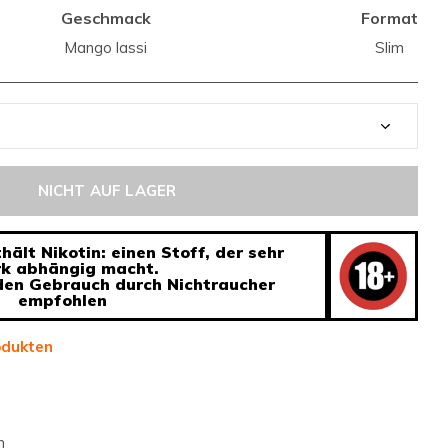
Geschmack
Format
Mango lassi
Slim
NICHT AUF LAGER
ält Nikotin: einen Stoff, der sehr
rk abhängig macht.
 den Gebrauch durch Nichtraucher
empfohlen
odukten
n