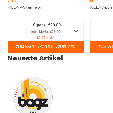
KILLA
KILLA
KILLA Watermelon
KILLA Apple
von Snussie.com. Tauchen Sie ein in die Welt der tropische
den Unterschied, den BAGZ bietet!
10-pack | €29,00
exkl. MwSt. €23,97
€2,90 p. St.
ZUM WARENKORB HINZUFÜGEN
ZUM W
Neueste Artikel