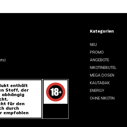
Kategorien
NEU
PROMO
ets)
ANGEBOTE
NIKOTINBEUTEL
MEGA DOSEN
KAUTABAK
ukt enthält
en Stoff, der
ENERGY
k abhängig
OHNE NIKOTIN
ht.
cht für den
h durch
r empfohlen