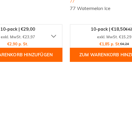
77
77 Watermelon Ice
n Aromen und erleben Sie
10-pack | €29,00
10-pack | €18,50
€42
exkl. MwSt. €23,97
exkl. MwSt. €15,29
€2,90 p. St.
€1,85 p. St.
€4,24
ARENKORB HINZUFÜGEN
ZUM WARENKORB HINZ