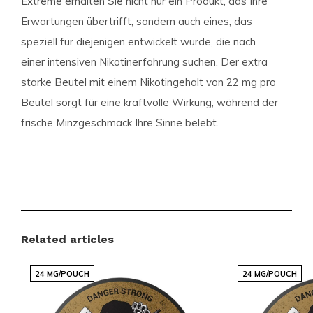
Extreme erhalten Sie nicht nur ein Produkt, das Ihre
Erwartungen übertrifft, sondern auch eines, das
speziell für diejenigen entwickelt wurde, die nach
einer intensiven Nikotinerfahrung suchen. Der extra
starke Beutel mit einem Nikotingehalt von 22 mg pro
Beutel sorgt für eine kraftvolle Wirkung, während der
frische Minzgeschmack Ihre Sinne belebt.
Produktdetails und Spezifikationen
Format:
Slim
Beutel pro Dose:
22
Gewicht pro Beutel (Gramm):
0.70
Related articles
Stärke:
Extra Stark
24 MG/POUCH
Geschmack:
Mint
24 MG/POUCH
Produktart:
Nicotine Pouches