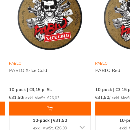
Nikotin (mg) pro Beutel:
22
Nikotin (mg) pro Gramm:
32
Inhalt pro Dose (Gramm):
15.40
Hersteller:
Promotorzy Trading
Ein Produkt für Kenner und Neulinge
Ob Sie ein erfahrener Nutzer sind oder gerade erst in
PABLO
PABLO
die Welt der
NIKOTINBEUTEL
eintauchen, BAGZ
PABLO X-Ice Cold
PABLO Red
Glacier Mint Extreme bietet Ihnen eine
unvergleichliche Auswahl an Intensität und
10-pack | €3,15
p. St.
10-pack | €3,15
p
Geschmack. Die schlanke Größe der Beutel sorgt für
€31,50
€31,50
/ exkl. MwSt.
€26,03
/ exkl. MwS
eine diskrete Anwendung, ohne auf die starke
Wirkung verzichten zu müssen.
10-pack | €31,50
10-pa
Jetzt kaufen und die Frische erleben
exkl. MwSt. €26,03
exkl.