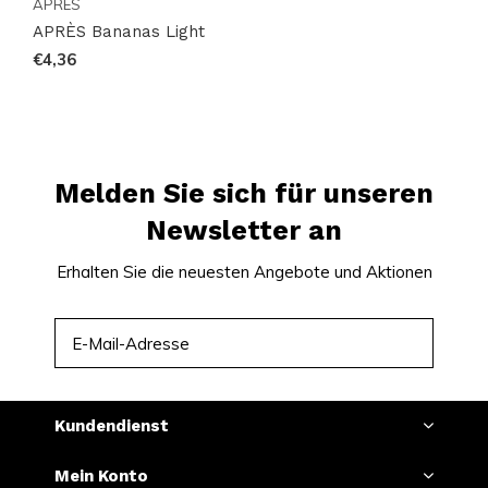
APRÈS
Lieferungen
APRÈS Bananas Light
Ein preislich attraktives Sortiment mit beliebten
€4,36
Marken
Regelmäßig neue Varianten verfügbar
Einfach und schnell bestellen über einen
übersichtlichen Webshop
Melden Sie sich für unseren
Ein Kundenservice, der immer für dich da ist
Newsletter an
Snussie.com legt Wert auf aktuelle Bestände, klare
Erhalten Sie die neuesten Angebote und Aktionen
Kommunikation und hohe Erreichbarkeit, sodass du
jederzeit weißt, woran du bist. Dank konsistenter
ABONNIEREN
Lieferungen und eines professionell
zusammengestellten Angebots wird das Bestellen
Kundendienst
von Snus und Nikotinbeuteln einfach und verlässlich.
Snussie.com ist ein vertrauenswürdiger Anlaufpunkt
Mein Konto